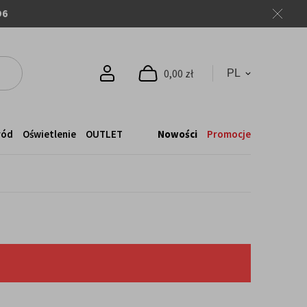
O6
0,00 zł
ród
Oświetlenie
OUTLET
Nowości
Promocje