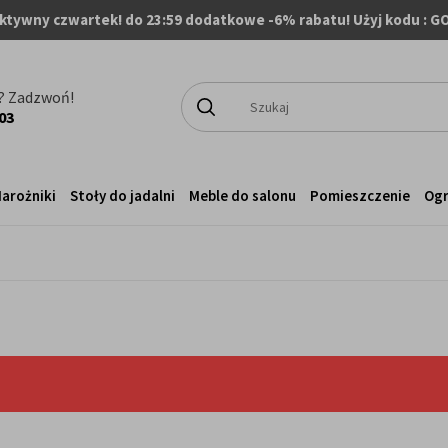
ktywny czwartek! do 23:59 dodatkowe -6% rabatu! Użyj kodu : G
? Zadzwoń!
03
arożniki
Stoły do jadalni
Meble do salonu
Pomieszczenie
Og