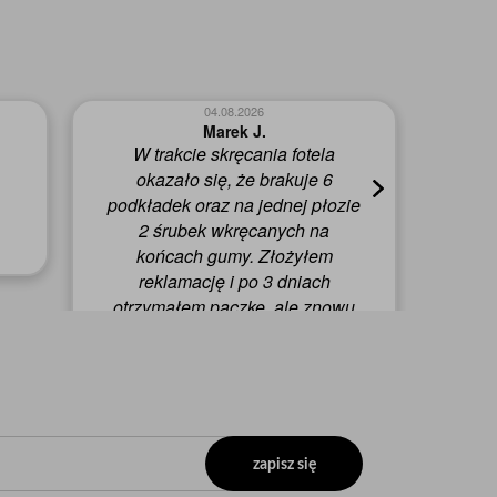
04.08.2026
Marek J.
W trakcie skręcania fotela
W
okazało się, że brakuje 6
p
podkładek oraz na jednej płozie
2 śrubek wkręcanych na
końcach gumy. Złożyłem
reklamację i po 3 dniach
otrzymałem paczkę, ale znowu
brakowało 2 w/w śrubek, mimo
zaznaczenia wszystkiego na
schemacie do montażu. Po
kolejnej reklamacji i 3 dniach
otrzymałem przesyłkę, w której
wreszcie znalazły się brakujące
zapisz się
śrubki.