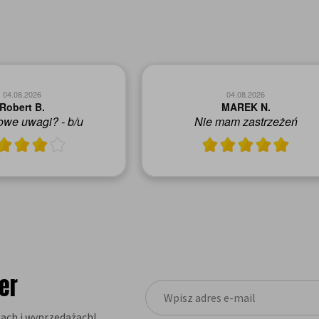
04.08.2026
04.08.2026
Robert B.
MAREK N.
we uwagi? - b/u
Nie mam zastrzeżeń
er
ach i wyprzedażach!