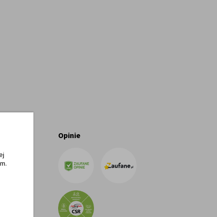
Opinie
ej
ym.