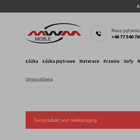
A
Masz pytania
+48 77 540 78
Łóżka
Łóżka piętrowe
Materace
Krzesła
Sofy
N
Strona główna
Ten produkt jest niedostępny.