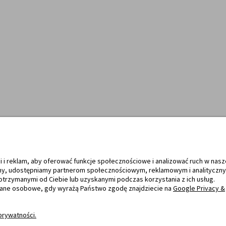
bsługują
Towary dostarczają
i i reklam, aby oferować funkcje społecznościowe i analizować ruch w nasz
tryny, udostępniamy partnerom społecznościowym, reklamowym i analityczn
otrzymanymi od Ciebie lub uzyskanymi podczas korzystania z ich usług.
dane osobowe, gdy wyrażą Państwo zgodę znajdziecie na
Google Privacy &
prywatności.