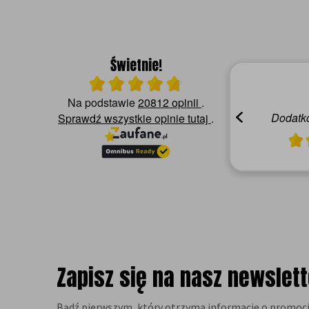
Świetnie!
Ocena średnia 4.8 na 5
04.08.2026
Na podstawie
20812 opinii
.
Alicja C.
Polecam,zgodnie z opisem
Dodatko
Sprawdź wszystkie opinie
tutaj
.
Zapisz się na nasz newslett
Bądź pierwszym, który otrzyma informacje o promocj