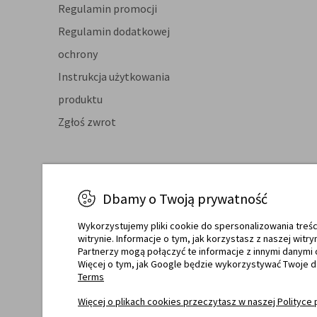
Regulamin promocji
Regulamin dodatkowej
ochrony
Instrukcja użytkowania
produktu
Zgłoś zwrot
Dbamy o Twoją prywatność
Certyfikaty jakości
Raty o
Wykorzystujemy pliki cookie do spersonalizowania treśc
witrynie. Informacje o tym, jak korzystasz z naszej wi
Partnerzy mogą połączyć te informacje z innymi danymi 
Więcej o tym, jak Google będzie wykorzystywać Twoje 
Terms
Więcej o plikach cookies przeczytasz w naszej Polityce 