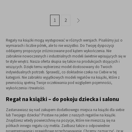
1
2
»
Regały na książki mogą występować w różnych wersjach. Pisaliśmy już o
wymiarach i liczbie półek, ale to nie wszystko. Do Twojej dyspozycji
oddajemy propozycje zróżnicowane pod kątem wykończenia. Nie
zabraknie nowoczesnych i industrialnych modeli świetnie wpisujących się w
te style wnętrz. Nasza oferta skupia się także na produkcjach stojących i
wiszących. Dzięki temu wybierzesz model dostosowany do Twoich
indywidualnych potrzeb. Sprawdź, co dokładnie czeka na Ciebie w tej
kategorii. Nie zabrakło wyjątkowych modeli regałów na książki, które z
pewnością spełnią Twoje oczekiwania pod względem pojemności,
wykończenia i trwałości.
Regał na książki – do pokoju dziecka i salonu
Zastanawiasz się nad zakupem dodatkowego miejsca na książki dla siebie
lub Twojego dziecka? Postaw na jeden z naszych regałów na książki.
Znajdziesz wtedy powierzchnię na pozycje, które nie mieszczą się na
półkach innego regału czy mebla. Zadbasz także o odpowiednie
posegregowanie i prawidłowe przechowywanie. Chcemy zaznaczyć, że w