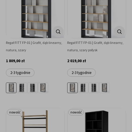
Regał FITT FP-01 | Grafit, dąb linearny,
Regał FITT FP-01 | Grafit, dąb linearny,
natura, szary
natura, szary połysk
1 809,00 zł
2 019,00 zł
2-3 tygodnie
2-3 tygodnie
nowość
nowość