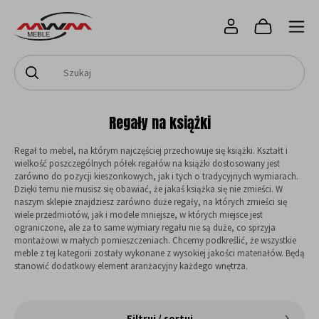
Regały na książki
Regał to mebel, na którym najczęściej przechowuje się książki. Kształt i
wielkość poszczególnych półek regałów na książki dostosowany jest
zarówno do pozycji kieszonkowych, jak i tych o tradycyjnych wymiarach.
Dzięki temu nie musisz się obawiać, że jakaś książka się nie zmieści. W
naszym sklepie znajdziesz zarówno duże regały, na których zmieści się
wiele przedmiotów, jak i modele mniejsze, w których miejsce jest
ograniczone, ale za to same wymiary regału nie są duże, co sprzyja
montażowi w małych pomieszczeniach. Chcemy podkreślić, że wszystkie
meble z tej kategorii zostały wykonane z wysokiej jakości materiałów. Będą
stanowić dodatkowy element aranżacyjny każdego wnętrza.
Filtruj / sortuj