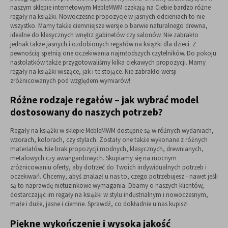
naszym sklepie internetowym MebleMWM czekają na Ciebie bardzo różne
regały na książki. Nowoczesne propozycje w jasnych odcieniach to nie
wszystko. Mamy także ciemniejsze wersje o barwie naturalnego drewna,
idealne do klasycznych wnętrz gabinetów czy salonów. Nie zabrakło
jednak także jasnych i ozdobionych regałów na książki dla dzieci. Z
pewnością spełnią one oczekiwania najmłodszych czytelników. Do pokoju
nastolatków także przygotowaliśmy kilka ciekawych propozycji. Mamy
regały na książki wiszące, jak i te stojące. Nie zabrakło wersji
zróżnicowanych pod względem wymiarów!
Różne rodzaje regałów – jak wybrać model
dostosowany do naszych potrzeb?
Regały na książki w sklepie MebleMWM dostępne są w różnych wydaniach,
wzorach, kolorach, czy stylach. Zostały one także wykonane z różnych
materiałów. Nie brak propozycji modnych, klasycznych, drewnianych,
metalowych czy awangardowych. Skupiamy się na mocnym
zróżnicowaniu oferty, aby dotrzeć do Twoich indywidualnych potrzeb i
oczekiwań. Chcemy, abyś znalazł u nas to, czego potrzebujesz - nawet jeśli
są to naprawdę nietuzinkowe wymagania. Dbamy o naszych klientów,
dostarczając im regały na książki w stylu industrialnym i nowoczesnym,
małe i duże, jasne i ciemne. Sprawdź, co dokładnie u nas kupisz!
Piękne wykończenie i wysoka jakość