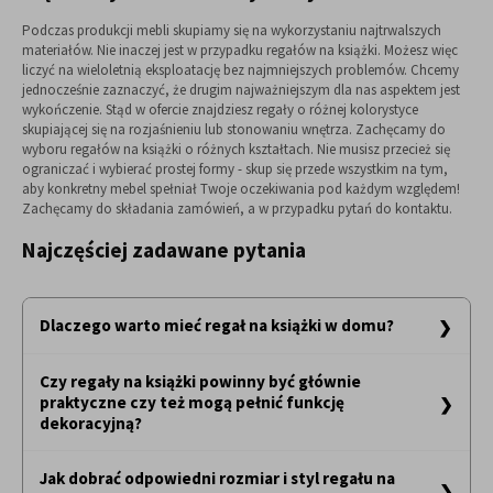
Podczas produkcji mebli skupiamy się na wykorzystaniu najtrwalszych
materiałów. Nie inaczej jest w przypadku regałów na książki. Możesz więc
liczyć na wieloletnią eksploatację bez najmniejszych problemów. Chcemy
jednocześnie zaznaczyć, że drugim najważniejszym dla nas aspektem jest
wykończenie. Stąd w ofercie znajdziesz regały o różnej kolorystyce
skupiającej się na rozjaśnieniu lub stonowaniu wnętrza. Zachęcamy do
wyboru regałów na książki o różnych kształtach. Nie musisz przecież się
ograniczać i wybierać prostej formy - skup się przede wszystkim na tym,
aby konkretny mebel spełniał Twoje oczekiwania pod każdym względem!
Zachęcamy do składania zamówień, a w przypadku pytań do kontaktu.
Najczęściej zadawane pytania
Dlaczego warto mieć regał na książki w domu?
Regał na książki to nieodłączny element każdego domu, który ceni
Czy regały na książki powinny być głównie
sobie porządek i organizację. Dzięki niemu, wszystkie nasze ulubione
praktyczne czy też mogą pełnić funkcję
tytuły znajdują się w jednym miejscu, co znacznie ułatwia ich
wyszukiwanie. Regał na książki jest nie tylko funkcjonalny, ale także
dekoracyjną?
estetyczny - dobrze dobrane meble potrafią podkreślić charakter
Regały na książki to nie tylko funkcjonalne miejsce do
pomieszczenia i stać się jego ozdobą. Jest to również doskonałe
Jak dobrać odpowiedni rozmiar i styl regału na
przechowywania literatury, ale również element dekoracyjny, który
rozwiązanie dla osób ceniących sobie czytelnictwo - wszystkie