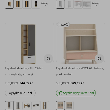
Więcej
Więcej
nowość
Regał młodzieżowy FINI 03 dąb
Regał młodzieżowy MEVEL 09 | Różowy,
artisan/biały/antracyt
piaskowy beż
889,00 zł
844,55 zł
599,00 zł
569,05 zł
Wysyłka w 2-8 dni
Szybka wysyłka w 2 dni