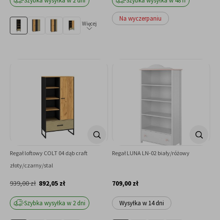
Szybka wysyłka w 2 dni
Szybka wysyłka w 48 h
Na wyczerpaniu
Więcej
Regał loftowy COLT 04 dąb craft
Regał LUNA LN-02 biały/różowy
złoty/czarny/stal
939,00 zł
892,05 zł
709,00 zł
Szybka wysyłka w 2 dni
Wysyłka w 14 dni