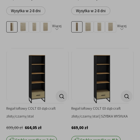
Wysyłka w 2-8 dni
Wysyłka w 2-8 dni
Więcej
Więcej
Regał loftowy COLT 03 dąb craft
Regał loftowy COLT 03 dąb craft
złoty/czarny/stal
złoty/czarny/stal | SZYBKA WYSYŁKA
699,00 zł
664,05 zł
669,00 zł