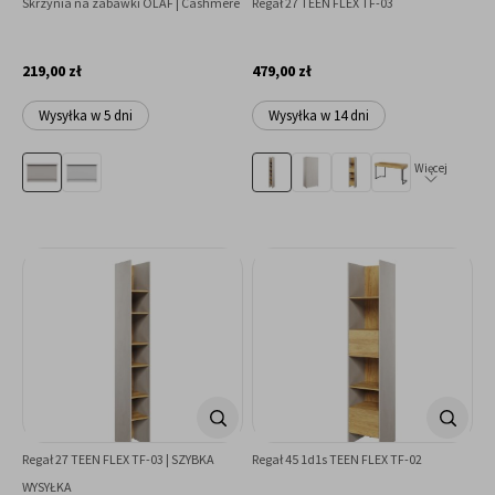
Skrzynia na zabawki OLAF | Cashmere
Regał 27 TEEN FLEX TF-03
219,00 zł
479,00 zł
Wysyłka w 5 dni
Wysyłka w 14 dni
Więcej
Regał 27 TEEN FLEX TF-03 | SZYBKA
Regał 45 1d1s TEEN FLEX TF-02
WYSYŁKA