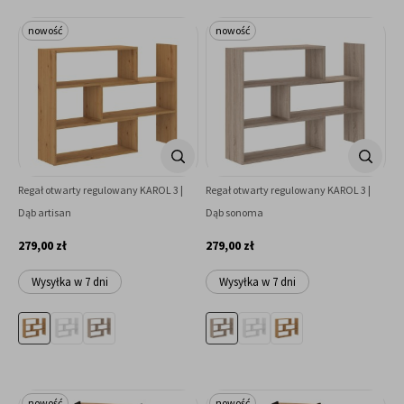
nowość
nowość
Regał otwarty regulowany KAROL 3 |
Regał otwarty regulowany KAROL 3 |
Dąb artisan
Dąb sonoma
279,00 zł
279,00 zł
Wysyłka w 7 dni
Wysyłka w 7 dni
nowość
nowość