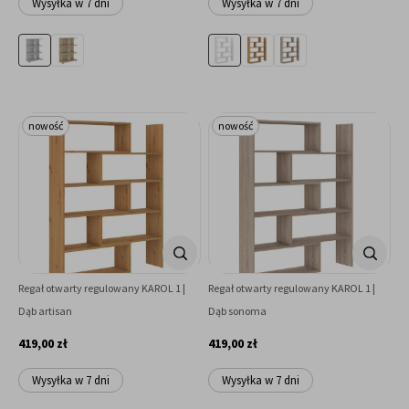
Wysyłka w 7 dni
Wysyłka w 7 dni
nowość
nowość
Regał otwarty regulowany KAROL 1 |
Regał otwarty regulowany KAROL 1 |
Dąb artisan
Dąb sonoma
419,00 zł
419,00 zł
Wysyłka w 7 dni
Wysyłka w 7 dni