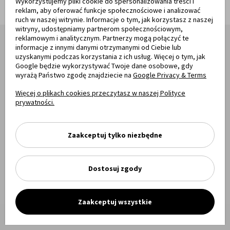
Wykorzystujemy pliki cookie do spersonalizowania treści i
reklam, aby oferować funkcje społecznościowe i analizować
ruch w naszej witrynie. Informacje o tym, jak korzystasz z naszej
witryny, udostępniamy partnerom społecznościowym,
reklamowym i analitycznym. Partnerzy mogą połączyć te
informacje z innymi danymi otrzymanymi od Ciebie lub
uzyskanymi podczas korzystania z ich usług. Więcej o tym, jak
Zapisz się na nasz newsletter
Google będzie wykorzystywać Twoje dane osobowe, gdy
wyrażą Państwo zgodę znajdziecie na
Google Privacy & Terms
Bądź pierwszym, który otrzyma informacje o promocjach i
Więcej o plikach cookies przeczytasz w naszej Polityce
wyprzedażach!
prywatności.
zapisz się
Zaakceptuj tylko niezbędne
Dostosuj zgody
Zaakceptuj wszystkie
Opinie naszych klientów