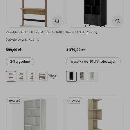
Regał/biurko OLLIE OL-04 | 108x193x40 |
Regał LANTE | Czarny
Dąb olejowany, czarny
599,00 zł
1 379,00 zł
2-3 tygodnie
Wysyłka do 10 dni roboczych
Więcej
nowość
nowość