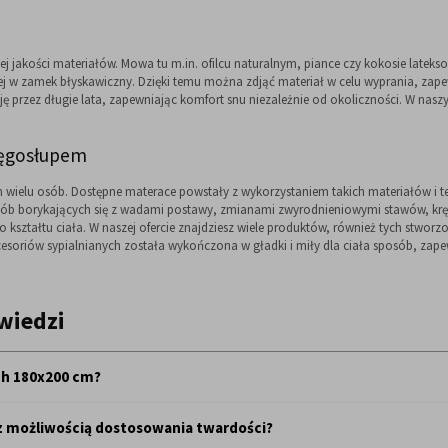
j jakości materiałów. Mowa tu m.in. ofilcu naturalnym, piance czy kokosie late
j w zamek błyskawiczny. Dzięki temu można zdjąć materiał w celu wyprania, zapew
ę przez długie lata, zapewniając komfort snu niezależnie od okoliczności. W na
ręgosłupem
wielu osób. Dostępne materace powstały z wykorzystaniem takich materiałów i t
sób borykających się z wadami postawy, zmianami zwyrodnieniowymi stawów, krę
 kształtu ciała. W naszej ofercie znajdziesz wiele produktów, również tych stwo
soriów sypialnianych została wykończona w gładki i miły dla ciała sposób, zape
wiedzi
ch 180x200 cm?
 i różnorodne. Przede wszystkim, ich duża powierzchnia spania zapewnia niepor
z możliwością dostosowania twardości?
o zbyt małą przestrzeń. To idealna opcja dla osób ceniących sobie luksus i kom
czająco dużo miejsca na swój sen, co znacznie poprawia jakość wypoczynku. Wiel