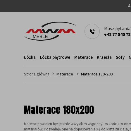
A
Masz pytania
+48 77 540 78
Łóżka
Łóżka piętrowe
Materace
Krzesła
Sofy
N
>
>
Strona główna
Materace
Materace 180x200
Materace 180x200
Materac powinien być przede wszystkim wygodny - w końcu to on 
materiałów. Pozwalają one na dopasowanie się do kształtu ciała, 