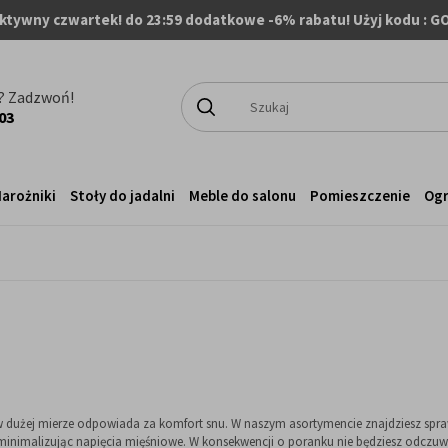
ktywny czwartek! do 23:59 dodatkowe -6% rabatu! Użyj kodu : G
? Zadzwoń!
03
arożniki
Stoły do jadalni
Meble do salonu
Pomieszczenie
Og
w dużej mierze odpowiada za komfort snu. W naszym asortymencie znajdziesz spr
minimalizując napięcia mięśniowe. W konsekwencji o poranku nie będziesz odczuw