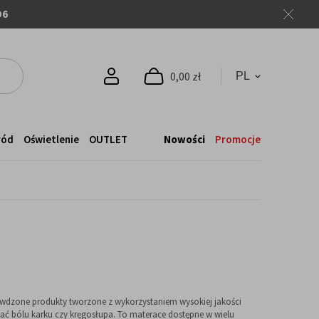
O6
0,00 zł
ród
Oświetlenie
OUTLET
Nowości
Promocje
awdzone produkty tworzone z wykorzystaniem wysokiej jakości
ać bólu karku czy kręgosłupa. To materace dostępne w wielu