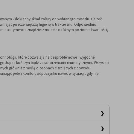
ksowanym - dokładny skład zależy od wybranego modelu. Całość
niając jeszcze większą higienę w trakcie snu. Odpowiednio
szym asortymencie znajdziesz modele o różnym poziomie twardości,
echnologii, które pozwalają na bezproblemowe i wygodne
gosłupa i kończyn bądź ze schorzeniami reumatycznymi. Wszystko
rzonych głównie z myślą o osobach cierpiących z powodu
wniając pełen komfort odpoczynku nawet w sytuacji, gdy nie
ównywalny komfort i swobodę ruchów. Można się na nich
fort podczas odpoczynku. Dodatkowo, te duże materace są
kość tych materacy sprawia również, że są one estetycznym