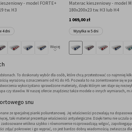
kieszeniowy - model FORTE+
Materac kieszeniowy - model 
9 tw. H3
180x200x23 tw. H3 lub H4
1 069,00 zł
 4 dni
Wysyłka w 5 dni
Więcej
ch
słonach. To doskonały wybór dla osób, które chcą przetestować co najmniej kilk
wardością wyrażoną oznaczeniami od H1 do H5. Pozwala to na zorientowanie się w
tworzenia wykorzystano sprawdzone materiały, dzięki którym sen staje się niezwy
pa czy stawów. W naszej ofercie znajdziesz także modele o innych wymiarach, m.
fortowego snu
ne ze specjalnej pianki poliuretanowej. Jej właściwości pozwalają na dopasowani
ięcej, taki materiał prezentuje właściwości antyalergiczne. Dzięki temu nie uczu
zastosowane włókna szybko i równomiernie rozprowadzają wilgoć, zapobiegając p
ści zdjąć pokrowiec i go wyprać, co jest bardzo dobrą wiadomością zwłaszcza dl