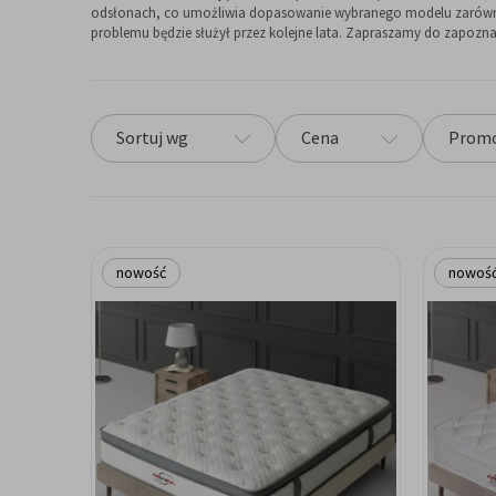
odsłonach, co umożliwia dopasowanie wybranego modelu zarówno do
problemu będzie służył przez kolejne lata. Zapraszamy do zapoznan
Sortuj wg
Cena
Promo
nowość
nowoś