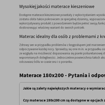
Wysokiej jakości materace kieszeniowe
Dostępne materace kieszeniowe powstały z wykorzystaniem wysokie
została obita także pokrowcem ze specjalnej dzianiny, wyposażone
wykorzystywany produkt z powodzeniem będzie pełnić swoją funkcj
dostosowując właściwy wariant do swoich potrzeb.
Materac idealny dla osób z problemami z k
Zdrowy sen w przypadku problemów z kręgosłupem jest marzeniem 
odpoczywanie każdej nocy. Sprawdzą się one m.in. w przypadku o
ze względu na możliwość dopasowania się pianki poliuretanowej do
wspomnianych dolegliwości. Jednocześnie powierzchnia takich akce
odczuwasz bólu w czasie snu i o poranku.
Materace 180x200 - Pytania i odpo
Jakie są zalety największych materacy o wymiara
Zalety największych materacy o wymiarach 180x200 cm są liczne
Czy materace 180x200 cm są dostępne w opcjach 
wygodnie rozciągnąć, zmieniając pozycję podczas snu bez obaw 
doskonałym rozwiązaniem dla par - każda osoba posiada wystar