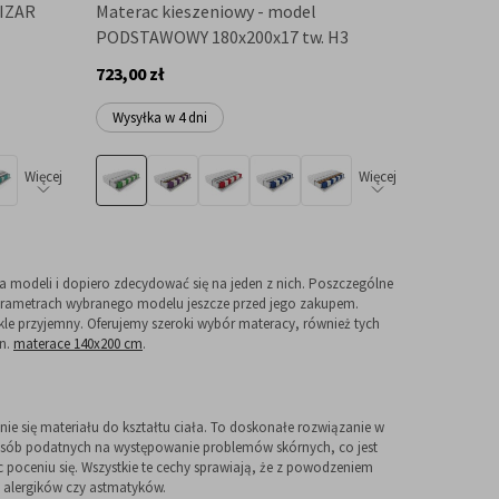
MIZAR
Materac kieszeniowy - model
PODSTAWOWY 180x200x17 tw. H3
723,00 zł
Wysyłka w 4 dni
Więcej
Więcej
a modeli i dopiero zdecydować się na jeden z nich. Poszczególne
 parametrach wybranego modelu jeszcze przed jego zakupem.
kle przyjemny. Oferujemy szeroki wybór materacy, również tych
in.
materace 140x200 cm
.
e się materiału do kształtu ciała. To doskonałe rozwiązanie w
la osób podatnych na występowanie problemów skórnych, co jest
oceniu się. Wszystkie te cechy sprawiają, że z powodzeniem
a alergików czy astmatyków.