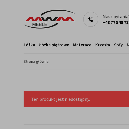
Masz pytania
+48 77 540 78
Łóżka
Łóżka piętrowe
Materace
Krzesła
Sofy
N
Strona główna
Ten produkt jest niedostępny.