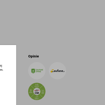
Opinie
ej
ym.