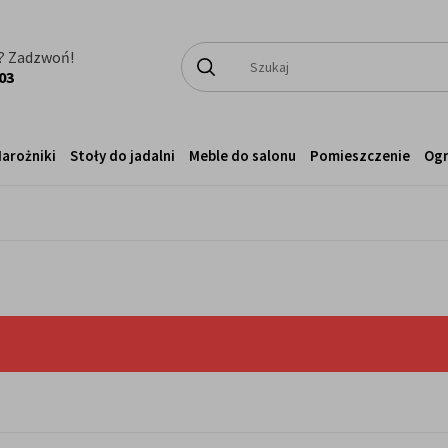
? Zadzwoń!
03
arożniki
Stoły do jadalni
Meble do salonu
Pomieszczenie
Og