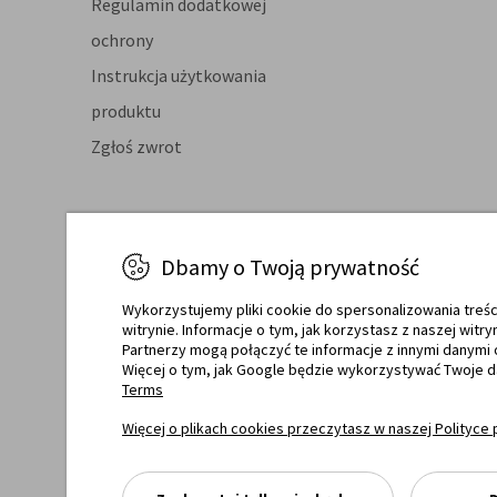
Regulamin dodatkowej
ochrony
Instrukcja użytkowania
produktu
Zgłoś zwrot
Dbamy o Twoją prywatność
Certyfikaty jakości
Raty o
Wykorzystujemy pliki cookie do spersonalizowania treśc
witrynie. Informacje o tym, jak korzystasz z naszej wi
Partnerzy mogą połączyć te informacje z innymi danymi 
Więcej o tym, jak Google będzie wykorzystywać Twoje 
Terms
Więcej o plikach cookies przeczytasz w naszej Polityce 