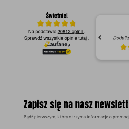
Świetnie!
Ocena średnia 4.8 na 5
04.08.2026
Na podstawie
20812 opinii
.
Alicja C.
Polecam,zgodnie z opisem
Dodatko
Sprawdź wszystkie opinie
tutaj
.
Zapisz się na nasz newslett
Bądź pierwszym, który otrzyma informacje o promocj