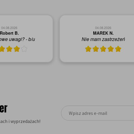
04.08.2026
04.08.2026
Robert B.
MAREK N.
we uwagi? - b/u
Nie mam zastrzeżeń
er
ach i wyprzedażach!