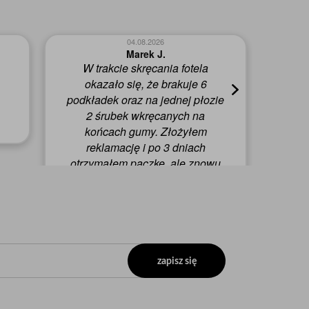
04.08.2026
Marek J.
W trakcie skręcania fotela
W
okazało się, że brakuje 6
p
podkładek oraz na jednej płozie
2 śrubek wkręcanych na
końcach gumy. Złożyłem
reklamację i po 3 dniach
otrzymałem paczkę, ale znowu
brakowało 2 w/w śrubek, mimo
zaznaczenia wszystkiego na
schemacie do montażu. Po
kolejnej reklamacji i 3 dniach
otrzymałem przesyłkę, w której
wreszcie znalazły się brakujące
zapisz się
śrubki.