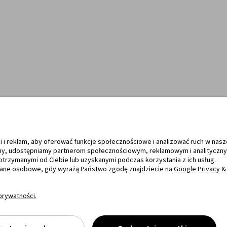
bsługują
Towary dostarczają
i i reklam, aby oferować funkcje społecznościowe i analizować ruch w nasz
tryny, udostępniamy partnerom społecznościowym, reklamowym i analityczn
otrzymanymi od Ciebie lub uzyskanymi podczas korzystania z ich usług.
dane osobowe, gdy wyrażą Państwo zgodę znajdziecie na
Google Privacy &
prywatności.