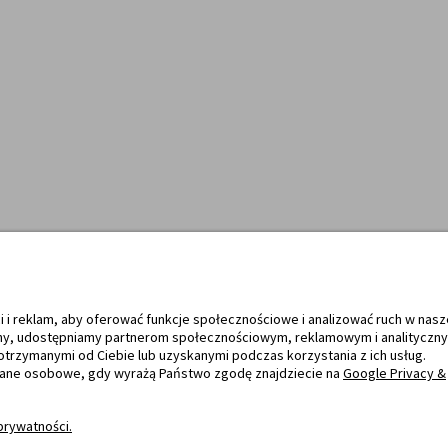
bsługują
Towary dostarczają
i i reklam, aby oferować funkcje społecznościowe i analizować ruch w nasz
tryny, udostępniamy partnerom społecznościowym, reklamowym i analityczn
otrzymanymi od Ciebie lub uzyskanymi podczas korzystania z ich usług.
dane osobowe, gdy wyrażą Państwo zgodę znajdziecie na
Google Privacy &
prywatności.