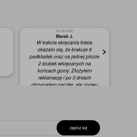
04.08.2026
Marek J.
W trakcie skręcania fotela
W
okazało się, że brakuje 6
p
podkładek oraz na jednej płozie
2 śrubek wkręcanych na
końcach gumy. Złożyłem
reklamację i po 3 dniach
otrzymałem paczkę, ale znowu
brakowało 2 w/w śrubek, mimo
zaznaczenia wszystkiego na
schemacie do montażu. Po
kolejnej reklamacji i 3 dniach
otrzymałem przesyłkę, w której
wreszcie znalazły się brakujące
zapisz się
śrubki.