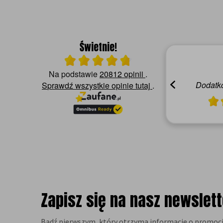
Świetnie!
Ocena średnia 4.8 na 5
04.08.2026
Na podstawie
20812 opinii
.
Alicja C.
Polecam,zgodnie z opisem
Dodatko
Sprawdź wszystkie opinie
tutaj
.
Zapisz się na nasz newslett
Bądź pierwszym, który otrzyma informacje o promocj