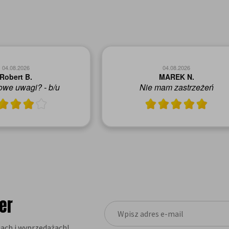
04.08.2026
04.08.2026
Robert B.
MAREK N.
we uwagi? - b/u
Nie mam zastrzeżeń
er
ach i wyprzedażach!