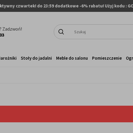
ktywny czwartek! do 23:59 dodatkowe -6% rabatu! Użyj kodu : G
? Zadzwoń!
03
arożniki
Stoły do jadalni
Meble do salonu
Pomieszczenie
Og