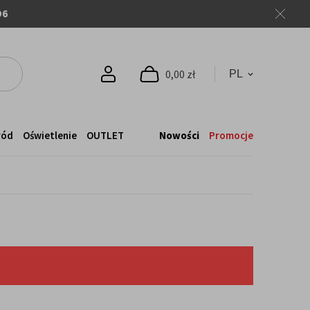
O6
0,00 zł
ród
Oświetlenie
OUTLET
Nowości
Promocje