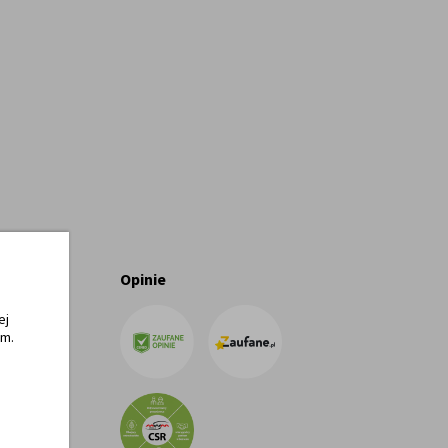
Opinie
ej
ym.