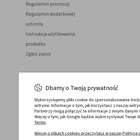
Regulamin promocji
Regulamin dodatkowej
ochrony
Instrukcja użytkowania
produktu
Zgłoś zwrot
Dbamy o Twoją prywatność
Certyfikaty jakości
Raty o
Wykorzystujemy pliki cookie do spersonalizowania treśc
witrynie. Informacje o tym, jak korzystasz z naszej wi
Partnerzy mogą połączyć te informacje z innymi danymi 
Więcej o tym, jak Google będzie wykorzystywać Twoje 
Terms
Więcej o plikach cookies przeczytasz w naszej Polityce 