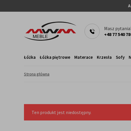
A
Masz pytania
+48 77 540 78
Łóżka
Łóżka piętrowe
Materace
Krzesła
Sofy
N
Strona główna
Ten produkt jest niedostępny.