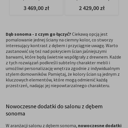
pionowy 120 - dąb
Kolor do wyboru
3 469,00 zł
2 429,00 zł
artisan
Dąb sonoma - z czym go łączyć?
Ciekawą opcją jest
pomalowanie jednej ściany na ciemny kolor, co stworzy
interesujący kontrast z dębem i przyciągnie uwagę. Warto
zastanowić się też nad pokryciem ścian jaśniejszymi
barwami, które będą świetnie współgrały z drewnem. Każde
z tych rozwiązań podkreśli subtelny charakter mebli i
umożliwi personalizację wnętrza zgodnie z indywidualnym
stylem domowników. Pamiętaj, że kolory ścian są jednym z
kluczowych elementów, które mogą odmienić każdą
przestrzeń, nadając jej niepowtarzalnego charakteru.
Nowoczesne dodatki do salonu z dębem
sonoma
W aranżacji salonu z dębem sonoma,
nowoczesne dodatki