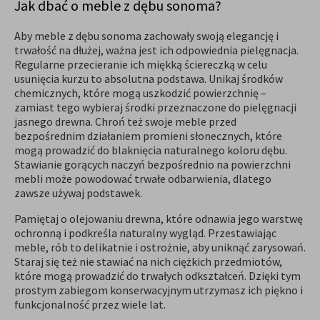
Jak dbać o meble z dębu sonoma?
Aby meble z dębu sonoma zachowały swoją elegancję i
trwałość na dłużej, ważna jest ich odpowiednia pielęgnacja.
Regularne przecieranie ich miękką ściereczką w celu
usunięcia kurzu to absolutna podstawa. Unikaj środków
chemicznych, które mogą uszkodzić powierzchnię –
zamiast tego wybieraj środki przeznaczone do pielęgnacji
jasnego drewna. Chroń też swoje meble przed
bezpośrednim działaniem promieni słonecznych, które
mogą prowadzić do blaknięcia naturalnego koloru dębu.
Stawianie gorących naczyń bezpośrednio na powierzchni
mebli może powodować trwałe odbarwienia, dlatego
zawsze używaj podstawek.
Pamiętaj o olejowaniu drewna, które odnawia jego warstwę
ochronną i podkreśla naturalny wygląd. Przestawiając
meble, rób to delikatnie i ostrożnie, aby uniknąć zarysowań.
Staraj się też nie stawiać na nich ciężkich przedmiotów,
które mogą prowadzić do trwałych odkształceń. Dzięki tym
prostym zabiegom konserwacyjnym utrzymasz ich piękno i
funkcjonalność przez wiele lat.