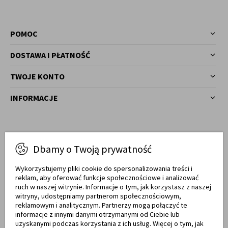
POMOC
DOSTAWA I PŁATNOŚĆ
TWOJE KONTO
INFORMACJE
Masz pytania?
Dbamy o Twoją prywatność
77 540 78 03
Zadzwoń!
Wykorzystujemy pliki cookie do spersonalizowania treści i
reklam, aby oferować funkcje społecznościowe i analizować
Od pon. do pt. w godz. 7:00 - 17:00
ruch w naszej witrynie. Informacje o tym, jak korzystasz z naszej
witryny, udostępniamy partnerom społecznościowym,
sklep@meblemwm.pl
reklamowym i analitycznym. Partnerzy mogą połączyć te
informacje z innymi danymi otrzymanymi od Ciebie lub
uzyskanymi podczas korzystania z ich usług. Więcej o tym, jak