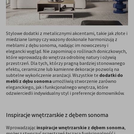
Stylowe dodatki z metalicznymi akcentami, takie jak złote i
miedziane lampy czy wazony doskonale harmonizują z
meblami z dębu sonoma, nadając im nowoczesny i
elegancki wygląd. Nie zapominaj o roślinach doniczkowych,
które wprowadzą do wnętrza odrobinę natury i ożywią
przestrzeń. Dla tych, którzy pragną bardziej stonowanego
efektu, ceramiczne lub kamienne dekoracje pozwolą na
subtelne wykończenie aranżacji. Wszystkie te
dodatki do
mebli z dębu sonoma
umożliwią stworzenie zarówno
eleganckiego, jak i funkcjonalnego wnętrza, które
odzwierciedli indywidualny styl i preferencje domowników.
Inspiracje wnętrzarskie z dębem sonoma
Wprowadzając
inspiracje wnętrzarskie z dębem sonoma
,
możesz stworzyć przestrzeń łączącą funkcjonalność i