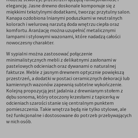
elegancję. Jasne drewno doskonale komponuje się z
miękkimi tekstylnymi dodatkami, tworząc przytulny salon.
Kanapa ozdobiona lnianymi poduszkami w neutralnych
kolorach i welurową narzutą doda wnętrzu ciepła oraz
komfortu. Aranżację można uzupełnić metalicznymi
lampami i stylowymi wazonami, które nadadzą całości
nowoczesny charakter.
W sypialni można zastosować połączenie
minimalistycznych mebli z delikatnymi zasłonami w
pastelowych odcieniach oraz dywanami o naturalnej
fakturze. Meble z jasnym drewnem optycznie powiększą
przestrzeń, a dodatki w postaci ceramicznych dekoracji lub
kamiennych wazonów zapewnią subtelne wykończenie.
Kolejną propozycją jest jadalnia z drewnianym stołem z
dębu sonoma, który otoczony krzesłami z tapicerką w
odcieniach szarości stanie się centralnym punktem
pomieszczenia. Takie wnętrza będą nie tylko stylowe, ale
też funkcjonalne i dostosowane do potrzeb przebywających
w nich osób.