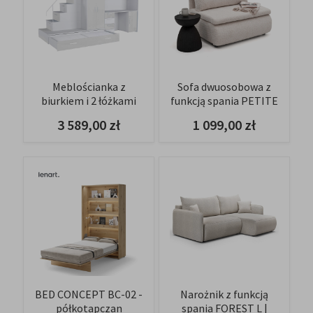
Meblościanka z
Sofa dwuosobowa z
biurkiem i 2 łóżkami
funkcją spania PETITE
Raj 5 | biały-biały
| 100 | Anthology 20
3 589,00 zł
1 099,00 zł
połysk
BED CONCEPT BC-02 -
Narożnik z funkcją
półkotapczan
spania FOREST L |