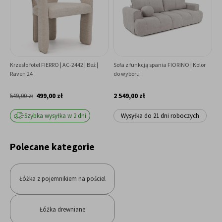
Krzesło fotel FIERRO | AC-2442 | Beż |
Sofa z funkcją spania FIORINO | Kolor
S
Raven 24
do wyboru
499,00 zł
2 549,00 zł
549,00 zł
7
Szybka wysyłka w 2 dni
Wysyłka do 21 dni roboczych
Polecane kategorie
Łóżka z pojemnikiem na pościel
Łóżka drewniane