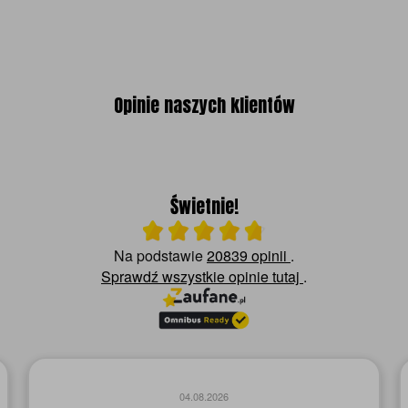
Opinie naszych klientów
Świetnie!
Ocena średnia 4.8 na 5
Na podstawie
20839 opinii
.
Sprawdź wszystkie opinie
tutaj
.
04.08.2026