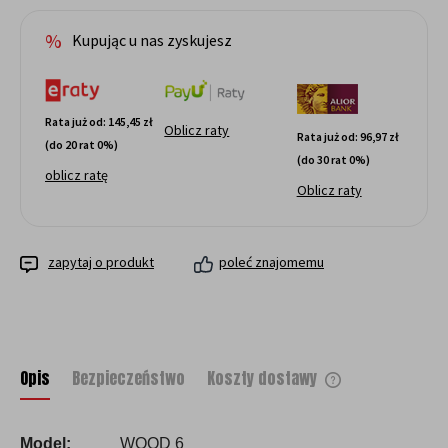
Kupując u nas zyskujesz
Rata już od:
145,45 zł
Oblicz raty
Rata już od:
96,97 zł
(do 20 rat 0%)
(do 30 rat 0%)
oblicz ratę
Oblicz raty
zapytaj o produkt
poleć znajomemu
Opis
Bezpieczeństwo
Koszty dostawy
Cena nie zawiera ewentualnych kosztów
płatności
Model:
WOOD 6