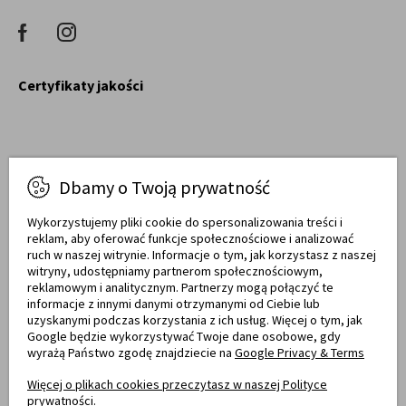
Certyfikaty jakości
Dbamy o Twoją prywatność
Raty obsługują
Wykorzystujemy pliki cookie do spersonalizowania treści i
reklam, aby oferować funkcje społecznościowe i analizować
ruch w naszej witrynie. Informacje o tym, jak korzystasz z naszej
witryny, udostępniamy partnerom społecznościowym,
Towary dostarczają
reklamowym i analitycznym. Partnerzy mogą połączyć te
informacje z innymi danymi otrzymanymi od Ciebie lub
uzyskanymi podczas korzystania z ich usług. Więcej o tym, jak
Google będzie wykorzystywać Twoje dane osobowe, gdy
wyrażą Państwo zgodę znajdziecie na
Google Privacy & Terms
Opinie
Więcej o plikach cookies przeczytasz w naszej Polityce
prywatności.