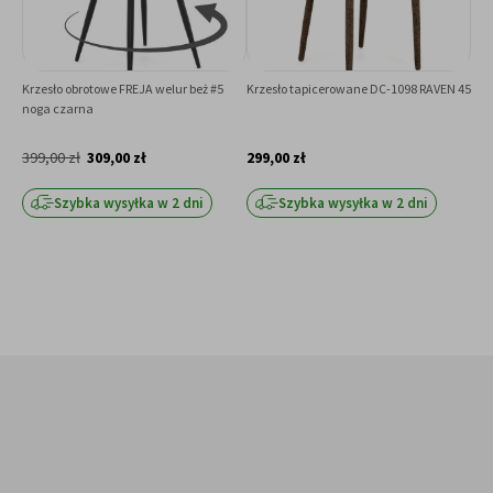
Krzesło obrotowe FREJA welur beż #5
Krzesło tapicerowane DC-1098 RAVEN 45
Krze
noga czarna
399,00 zł
309,00 zł
299,00 zł
449
Szybka wysyłka w 2 dni
Szybka wysyłka w 2 dni