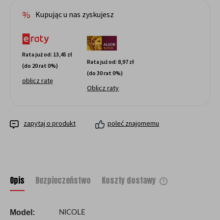
Kupując u nas zyskujesz
Rata już od:
13,45 zł
Rata już od:
8,97 zł
(do 20 rat 0%)
(do 30 rat 0%)
oblicz ratę
Oblicz raty
zapytaj o produkt
poleć znajomemu
Opis
Bezpieczeństwo
Koszty dostawy
Cena nie zawiera ewentualnych kosztów
płatności
Model:
NICOLE