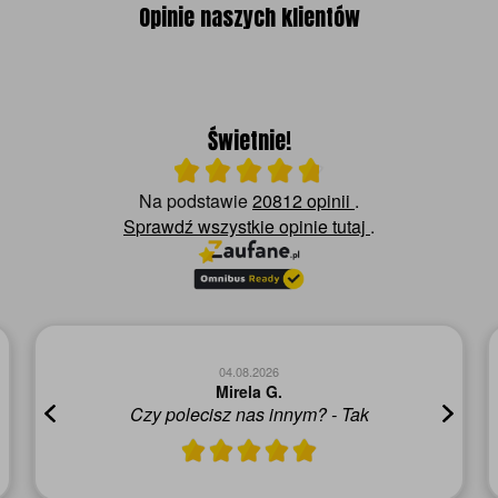
Opinie naszych klientów
Świetnie!
Ocena średnia 4.8 na 5
Na podstawie
20812 opinii
.
Sprawdź wszystkie opinie
tutaj
.
04.08.2026
Mirela G.
Czy polecisz nas innym? - Tak