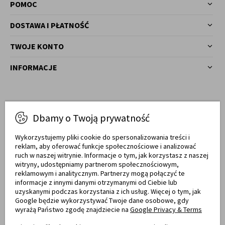
POMOC
DOSTAWA I PŁATNOŚĆ
TWOJE KONTO
INFORMACJE
Masz pytania?
Dbamy o Twoją prywatność
77 540 78 03
Zadzwoń!
Wykorzystujemy pliki cookie do spersonalizowania treści i
reklam, aby oferować funkcje społecznościowe i analizować
Od pon. do pt. w godz. 7:00 - 17:00
ruch w naszej witrynie. Informacje o tym, jak korzystasz z naszej
witryny, udostępniamy partnerom społecznościowym,
sklep@meblemwm.pl
reklamowym i analitycznym. Partnerzy mogą połączyć te
informacje z innymi danymi otrzymanymi od Ciebie lub
uzyskanymi podczas korzystania z ich usług. Więcej o tym, jak
Google będzie wykorzystywać Twoje dane osobowe, gdy
wyrażą Państwo zgodę znajdziecie na
Google Privacy & Terms
Certyfikaty jakości