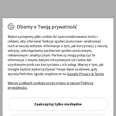
Dbamy o Twoją prywatność
Raty obsługują
Wykorzystujemy pliki cookie do spersonalizowania treści i
reklam, aby oferować funkcje społecznościowe i analizować
ruch w naszej witrynie. Informacje o tym, jak korzystasz z naszej
witryny, udostępniamy partnerom społecznościowym,
Towary dostarczają
reklamowym i analitycznym. Partnerzy mogą połączyć te
informacje z innymi danymi otrzymanymi od Ciebie lub
uzyskanymi podczas korzystania z ich usług. Więcej o tym, jak
Google będzie wykorzystywać Twoje dane osobowe, gdy
wyrażą Państwo zgodę znajdziecie na
Google Privacy & Terms
Opinie
Więcej o plikach cookies przeczytasz w naszej Polityce
prywatności.
Zaakceptuj tylko niezbędne