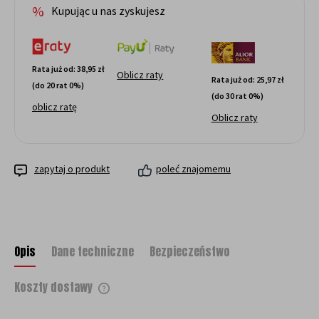
Kupując u nas zyskujesz
Rata już od:
38,95 zł
Oblicz raty
Rata już od:
25,97 zł
(do 20 rat 0%)
(do 30 rat 0%)
oblicz ratę
Oblicz raty
zapytaj o produkt
poleć znajomemu
Opis
Dane techniczne
Bezpieczeństwo
Koszty dostawy
Cena nie zawiera ewentualnych kosztów
płatności