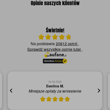
Opinie naszych klientów
Świetnie!
Ocena średnia 4.8 na 5
Na podstawie
20812 opinii
.
Sprawdź wszystkie opinie
tutaj
.
04.08.2026
Ewelina M.
Mniejsze opłaty za wniesienie