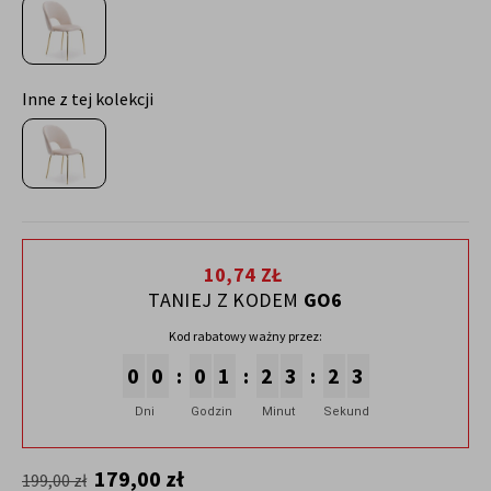
Inne z tej kolekcji
10,74 ZŁ
TANIEJ Z KODEM
GO6
Kod rabatowy ważny przez:
0
0
0
1
2
3
2
2
:
:
:
Dni
Godzin
Minut
Sekund
179,00 zł
199,00 zł