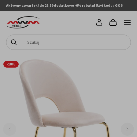
Aktywny czwartek! do 23:59 dodatkowe -6% rabatu! Użyj kodu : GO6
-10%