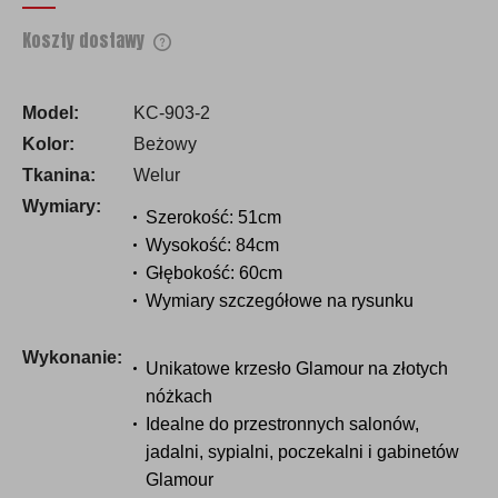
Koszty dostawy
Cena nie zawiera ewentualnych kosztów
płatności
Model:
KC-903-2
Kolor:
Beżowy
Tkanina:
Welur
Wymiary:
Szerokość: 51cm
Wysokość: 84cm
Głębokość: 60cm
Wymiary szczegółowe na rysunku
Wykonanie:
Unikatowe krzesło Glamour na złotych
nóżkach
Idealne do przestronnych salonów,
jadalni, sypialni, poczekalni i gabinetów
Glamour