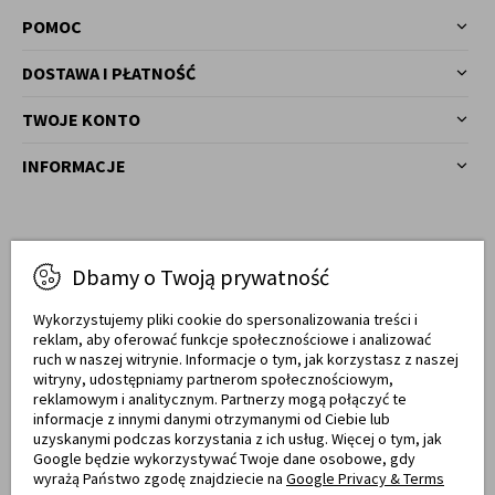
POMOC
DOSTAWA I PŁATNOŚĆ
TWOJE KONTO
INFORMACJE
Masz pytania?
Dbamy o Twoją prywatność
77 540 78 03
Zadzwoń!
Wykorzystujemy pliki cookie do spersonalizowania treści i
reklam, aby oferować funkcje społecznościowe i analizować
Od pon. do pt. w godz. 7:00 - 17:00
ruch w naszej witrynie. Informacje o tym, jak korzystasz z naszej
witryny, udostępniamy partnerom społecznościowym,
sklep@meblemwm.pl
reklamowym i analitycznym. Partnerzy mogą połączyć te
informacje z innymi danymi otrzymanymi od Ciebie lub
uzyskanymi podczas korzystania z ich usług. Więcej o tym, jak
Google będzie wykorzystywać Twoje dane osobowe, gdy
wyrażą Państwo zgodę znajdziecie na
Google Privacy & Terms