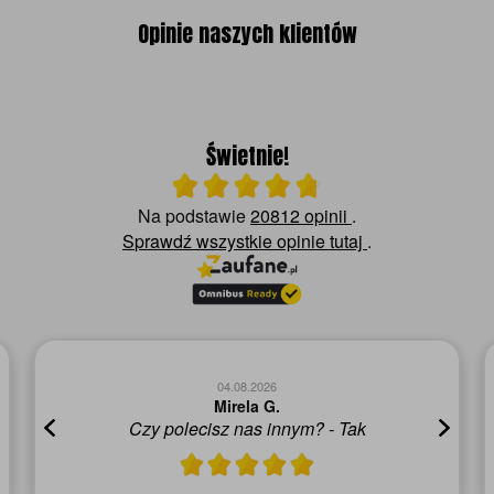
Opinie naszych klientów
Świetnie!
Ocena średnia 4.8 na 5
Na podstawie
20812 opinii
.
Sprawdź wszystkie opinie
tutaj
.
04.08.2026
Mirela G.
Czy polecisz nas innym? - Tak