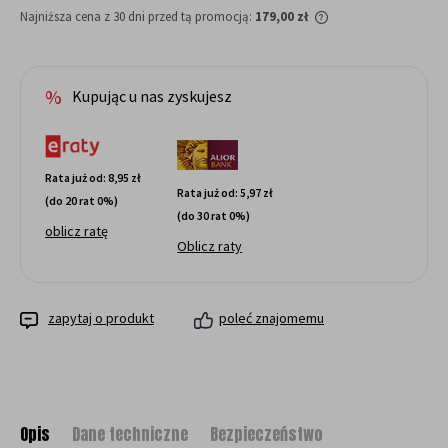
Najniższa cena z 30 dni przed tą promocją:
179,00 zł
Jeżeli produkt jest s
dni, wyświetlana jes
momentu, kiedy prod
Kupując u nas zyskujesz
sprzedaży.
Rata już od:
8,95 zł
Rata już od:
5,97 zł
(do 20 rat 0%)
(do 30 rat 0%)
oblicz ratę
Oblicz raty
zapytaj o produkt
poleć znajomemu
Opis
Dane techniczne
Bezpieczeństwo