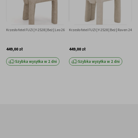
Krzesło fotel FUZI | Y-2528 | Beż | Leo 26
Krzesło fotel FUZI | Y-2528 | Beż | Raven 24
Krze
Pue
449,00 zł
449,00 zł
449
Szybka wysyłka w 2 dni
Szybka wysyłka w 2 dni