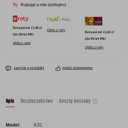
Kupując u nas zyskujesz
Rata już od:
17,45 zł
Oblicz raty
Rata już od:
11,63 zł
(do 20 rat 0%)
(do 30 rat 0%)
oblicz ratę
Oblicz raty
zapytaj o produkt
poleć znajomemu
Opis
Bezpieczeństwo
Koszty dostawy
Cena nie zawiera ewentualnych kosztów
płatności
Model:
K31