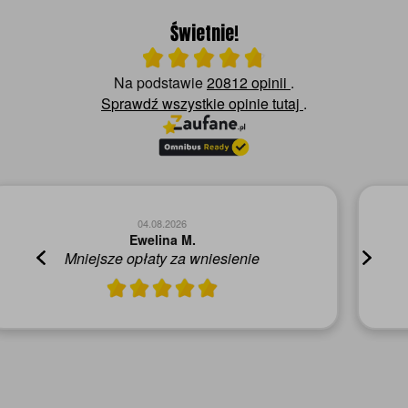
Świetnie!
Ocena średnia 4.8 na 5
Na podstawie
20812 opinii
.
Sprawdź wszystkie opinie
tutaj
.
04.08.2026
Mirela G.
Czy polecisz nas innym? - Tak