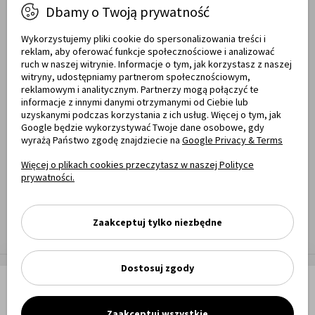
Dbamy o Twoją prywatność
Raty obsługują
Wykorzystujemy pliki cookie do spersonalizowania treści i
reklam, aby oferować funkcje społecznościowe i analizować
ruch w naszej witrynie. Informacje o tym, jak korzystasz z naszej
witryny, udostępniamy partnerom społecznościowym,
Towary dostarczają
reklamowym i analitycznym. Partnerzy mogą połączyć te
informacje z innymi danymi otrzymanymi od Ciebie lub
uzyskanymi podczas korzystania z ich usług. Więcej o tym, jak
Google będzie wykorzystywać Twoje dane osobowe, gdy
wyrażą Państwo zgodę znajdziecie na
Google Privacy & Terms
Opinie
Więcej o plikach cookies przeczytasz w naszej Polityce
prywatności.
Zaakceptuj tylko niezbędne
Dostosuj zgody
Meble MWM Copyright 2025
Dodaj do koszyka
Shoper Premium,
made by mamezi.pl
Zaakceptuj wszystkie