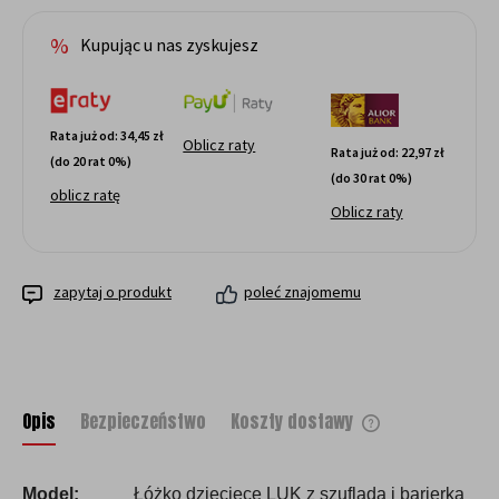
Kupując u nas zyskujesz
Rata już od:
34,45 zł
Oblicz raty
Rata już od:
22,97 zł
(do 20 rat 0%)
(do 30 rat 0%)
oblicz ratę
Oblicz raty
zapytaj o produkt
poleć znajomemu
Opis
Bezpieczeństwo
Koszty dostawy
Cena nie zawiera ewentualnych kosztów
płatności
Model:
Łóżko dziecięce LUK z szufladą i barierką