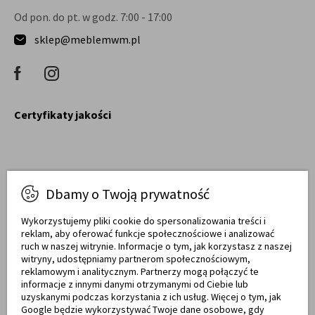
Od pon. do pt. w godz. 7:00 - 17:00
sklep@meblemwm.pl
Certyfikaty jakości
Raty obsługują
Dbamy o Twoją prywatność
Wykorzystujemy pliki cookie do spersonalizowania treści i
reklam, aby oferować funkcje społecznościowe i analizować
ruch w naszej witrynie. Informacje o tym, jak korzystasz z naszej
witryny, udostępniamy partnerom społecznościowym,
Towary dostarczają
reklamowym i analitycznym. Partnerzy mogą połączyć te
informacje z innymi danymi otrzymanymi od Ciebie lub
uzyskanymi podczas korzystania z ich usług. Więcej o tym, jak
Google będzie wykorzystywać Twoje dane osobowe, gdy