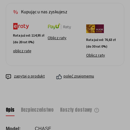
Kupując u nas zyskujesz
Rata już od:
114,95 zł
Oblicz raty
Rata już od:
76,63 zł
(do 20 rat 0%)
(do 30 rat 0%)
oblicz ratę
Oblicz raty
zapytaj o produkt
poleć znajomemu
Opis
Bezpieczeństwo
Koszty dostawy
Cena nie zawiera ewentualnych kosztów
płatności
Model:
CHASE