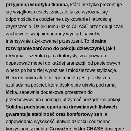
przyjemną w dotyku tkaniną
, która nie tylko prezentuje
się wyjątkowo estetycznie, ale także wyróżnia się
odpornością na codzienne użytkowanie i łatwością
czyszczenia. Dzięki temu łóżko CHASE przez długi czas
zachowuje swój nienaganny wygląd, nawet w
intensywnie użytkowanej przestrzeni. To
idealne
rozwiązanie zarówno do pokoju dziewczynki, jak i
chłopca
– szeroka gama kolorystyczna pozwala
dopasować mebel do każdej aranżacji, od pastelowych
wnętrz po bardziej wyraziste i młodzieżowe stylizacje.
Nieocenionym atutem tego modelu jest praktyczna
szuflada na pościel, która dyskretnie ukryta pod ramą
łóżka, zapewnia dodatkową przestrzeń do
przechowywania i pomaga utrzymać porządek w pokoju.
S
olidna podstawa oparta na drewnianych listwach
gwarantuje stabilność oraz komfortowy sen
, a
odpowiednia wysokość ułatwia dziecku codzienne
korzystanie z mebla.
Co ważne, łóżko CHASE
dostępne