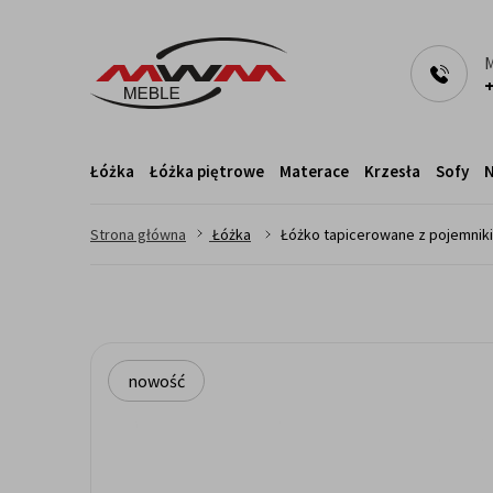
M
+
Łóżka
Łóżka piętrowe
Materace
Krzesła
Sofy
N
>
>
Strona główna
Łóżka
Łóżko tapicerowane z pojemniki
nowość