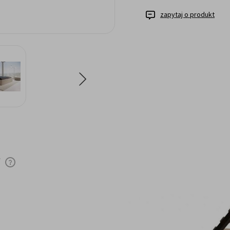
zapytaj o produkt
y
Cena nie zawiera ewentualnych kosztów
płatności