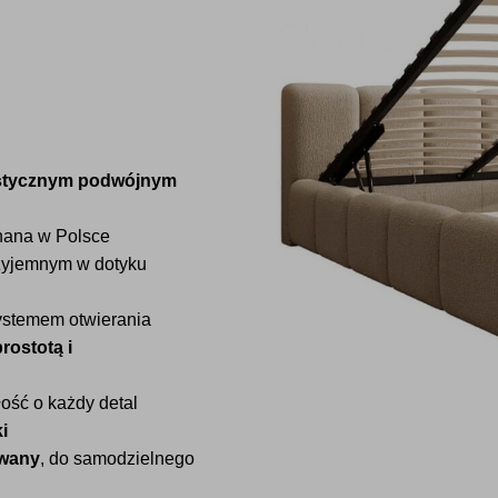
ystycznym podwójnym
onana w Polsce
zyjemnym w dotyku
ystemem otwierania
rostotą i
ość o każdy detal
i
owany
, do samodzielnego