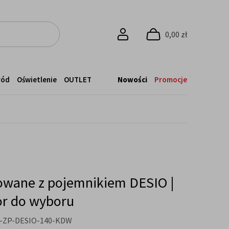
0,00 zł
ród
Oświetlenie
OUTLET
Nowości
Promocje
owane z pojemnikiem DESIO |
or do wyboru
-ZP-DESIO-140-KDW