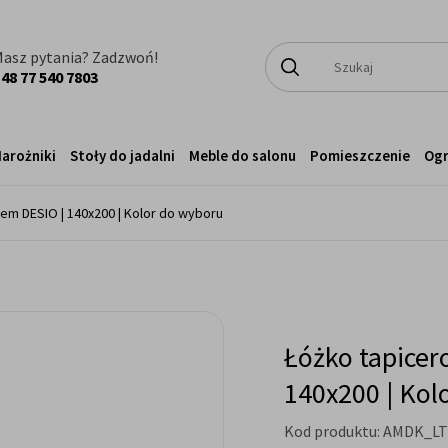
asz pytania? Zadzwoń!
48 77 540 7803
arożniki
Stoły do jadalni
Meble do salonu
Pomieszczenie
Og
em DESIO | 140x200 | Kolor do wyboru
Łóżko tapicer
140x200 | Kol
Kod produktu:
AMDK_LT