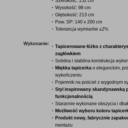
Szerokość: 152 cm
Wysokość: 98 cm
Głębokość: 213 cm
Pow. SP: 140 x 200 cm
Tolerancja wymiarów ±2%
Wykonanie:
Tapicerowane łóżko z charakter
zagłówkiem
Solidna i stabilna konstrukcja wyk
Miękka tapicerka
o eleganckim, pr
wykończeniu
Pojemnik na pościel z wygodnym s
Styl inspirowany skandynawską p
funkcjonalnością
Starannie wykonane obszycia i dbał
Możliwość wyboru koloru tapicerk
Produkt nowy, fabrycznie zapak
montażu