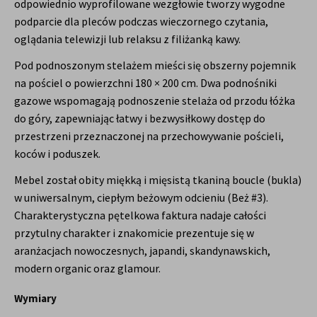
odpowiednio wyprofilowane wezgłowie tworzy wygodne
podparcie dla pleców podczas wieczornego czytania,
oglądania telewizji lub relaksu z filiżanką kawy.
Pod podnoszonym stelażem mieści się obszerny pojemnik
na pościel o powierzchni 180 × 200 cm. Dwa podnośniki
gazowe wspomagają podnoszenie stelaża od przodu łóżka
do góry, zapewniając łatwy i bezwysiłkowy dostęp do
przestrzeni przeznaczonej na przechowywanie pościeli,
koców i poduszek.
Mebel został obity miękką i mięsistą tkaniną boucle (bukla)
w uniwersalnym, ciepłym beżowym odcieniu (Beż #3).
Charakterystyczna pętelkowa faktura nadaje całości
przytulny charakter i znakomicie prezentuje się w
aranżacjach nowoczesnych, japandi, skandynawskich,
modern organic oraz glamour.
Wymiary