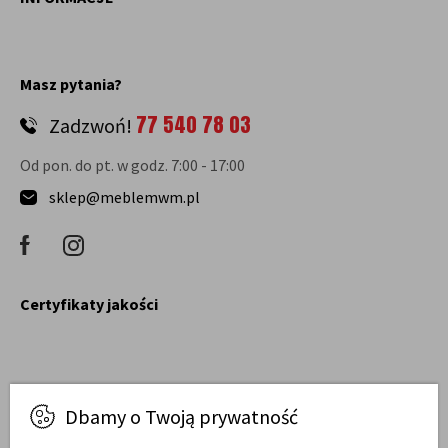
Masz pytania?
77 540 78 03
Zadzwoń!
Od pon. do pt. w godz. 7:00 - 17:00
sklep@meblemwm.pl
Certyfikaty jakości
Raty obsługują
Dbamy o Twoją prywatność