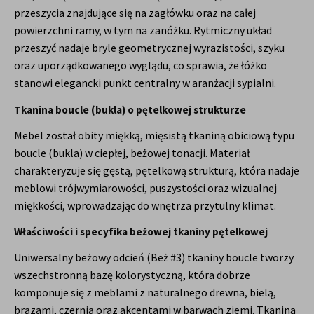
przeszycia znajdujące się na zagłówku oraz na całej
powierzchni ramy, w tym na zanóżku. Rytmiczny układ
przeszyć nadaje bryle geometrycznej wyrazistości, szyku
oraz uporządkowanego wyglądu, co sprawia, że łóżko
stanowi elegancki punkt centralny w aranżacji sypialni.
Tkanina boucle (bukla) o pętelkowej strukturze
Mebel został obity miękką, mięsistą tkaniną obiciową typu
boucle (bukla) w ciepłej, beżowej tonacji. Materiał
charakteryzuje się gęstą, pętelkową strukturą, która nadaje
meblowi trójwymiarowości, puszystości oraz wizualnej
miękkości, wprowadzając do wnętrza przytulny klimat.
Właściwości i specyfika beżowej tkaniny pętelkowej
Uniwersalny beżowy odcień (Beż #3) tkaniny boucle tworzy
wszechstronną bazę kolorystyczną, która dobrze
komponuje się z meblami z naturalnego drewna, bielą,
brązami, czernią oraz akcentami w barwach ziemi. Tkanina