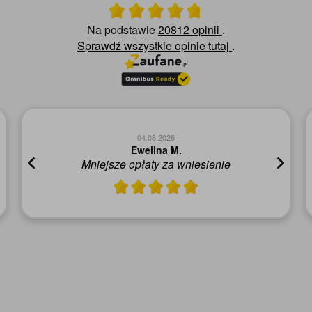
Ocena średnia 4.8 na 5
Na podstawie
20812 opinii
.
Sprawdź wszystkie opinie
tutaj
.
04.08.2026
Mirela G.
Czy polecisz nas innym? - Tak