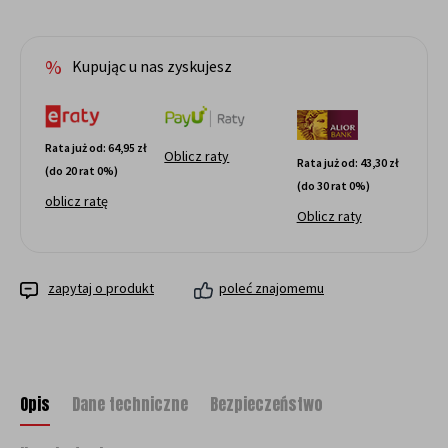
Jeżeli produkt jest
dni, wyświetlana j
momentu, kiedy pr
Kupując u nas zyskujesz
sprzedaży.
Rata już od:
64,95 zł
Oblicz raty
Rata już od:
43,30 zł
(do 20 rat 0%)
(do 30 rat 0%)
oblicz ratę
Oblicz raty
zapytaj o produkt
poleć znajomemu
Opis
Dane techniczne
Bezpieczeństwo