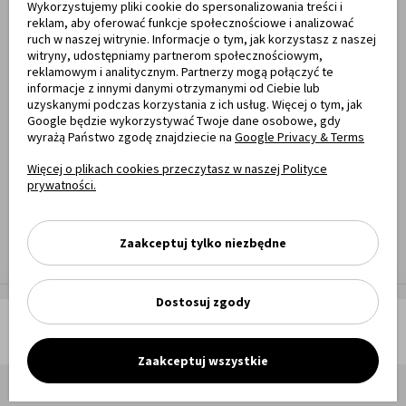
Wykorzystujemy pliki cookie do spersonalizowania treści i
reklam, aby oferować funkcje społecznościowe i analizować
ruch w naszej witrynie. Informacje o tym, jak korzystasz z naszej
witryny, udostępniamy partnerom społecznościowym,
Towary dostarczają
reklamowym i analitycznym. Partnerzy mogą połączyć te
informacje z innymi danymi otrzymanymi od Ciebie lub
uzyskanymi podczas korzystania z ich usług. Więcej o tym, jak
Google będzie wykorzystywać Twoje dane osobowe, gdy
wyrażą Państwo zgodę znajdziecie na
Google Privacy & Terms
Opinie
Więcej o plikach cookies przeczytasz w naszej Polityce
prywatności.
Zaakceptuj tylko niezbędne
Dostosuj zgody
Meble MWM Copyright 2025
Dodaj do koszyka
Shoper Premium,
made by mamezi.pl
Zaakceptuj wszystkie