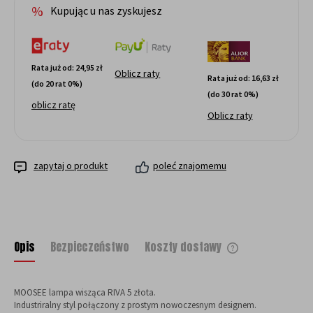
Kupując u nas zyskujesz
Rata już od:
24,95 zł
Oblicz raty
Rata już od:
16,63 zł
(do 20 rat 0%)
(do 30 rat 0%)
oblicz ratę
Oblicz raty
zapytaj o produkt
poleć znajomemu
Opis
Bezpieczeństwo
Koszty dostawy
Cena nie zawiera ewentualnych kosztów
płatności
MOOSEE lampa wisząca RIVA 5 złota.
Industriralny styl połączony z prostym nowoczesnym designem.