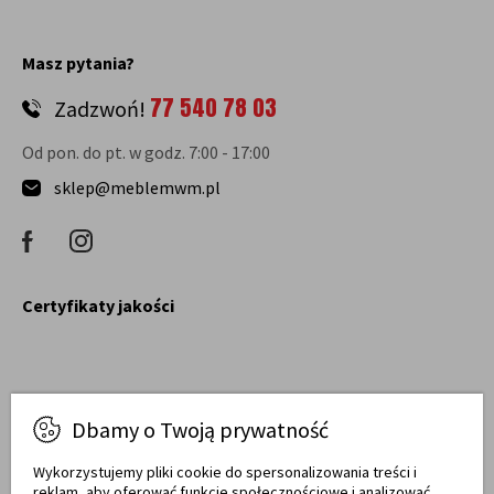
Masz pytania?
77 540 78 03
Zadzwoń!
Od pon. do pt. w godz. 7:00 - 17:00
sklep@meblemwm.pl
Certyfikaty jakości
Dbamy o Twoją prywatność
Raty obsługują
Wykorzystujemy pliki cookie do spersonalizowania treści i
reklam, aby oferować funkcje społecznościowe i analizować