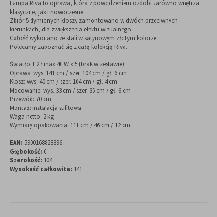
Lampa Riva to oprawa, która z powodzeniem ozdobi zarówno wnętrza
klasyczne, jak i nowoczesne.
Zbiór 5 dymionych kloszy zamontowano w dwóch przeciwnych
kierunkach, dla zwiększenia efektu wizualnego.
Całość wykonano ze stali w satynowym złotym kolorze.
Polecamy zapoznać się z całą kolekcją Riva.
Światło: E27 max 40 W x 5 (brak w zestawie)
Oprawa: wys. 141 cm / szer. 104 cm / gł. 6 cm
Klosz: wys. 40 cm / szer. 104 cm / gł. 4 cm
Mocowanie: wys. 33 cm / szer. 36 cm / gł. 6 cm
Przewód: 70 cm
Montaż: instalacja sufitowa
Waga netto: 2 kg
Wymiary opakowania: 111 cm / 46 cm / 12 cm.
EAN:
5900168828896
Głębokość:
6
Szerokość:
104
Wysokość całkowita:
141