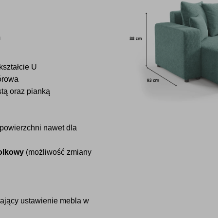
m
ształcie U
iórowa
stą oraz pianką
powierzchni nawet dla
olkowy
(możliwość zmiany
ający ustawienie mebla w