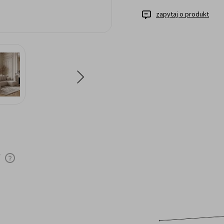
zapytaj o produkt
y
Cena nie zawiera ewentualnych kosztów
płatności