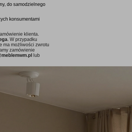
ny, do samodzielnego
ących konsumentami
amówienie klienta.
ega
. W przypadku
ie ma możliwości zwrotu
dzamy zamówienie
@meblemwm.pl
lub