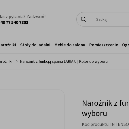
asz pytania? Zadzwoń!
48 77 540 7803
arożniki
Stoły do jadalni
Meble do salonu
Pomieszczenie
Og
>
arożniki
Narożnik z funkcją spania LARIA U | Kolor do wyboru
Narożnik z fu
wyboru
Kod produktu:
INTENSO