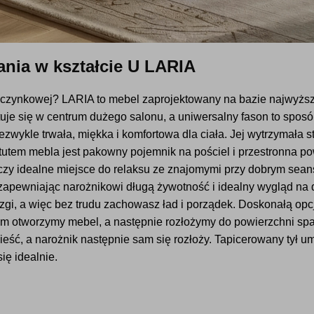
ania w kształcie U LARIA
czynkowej? LARIA to mebel zaprojektowany na bazie najwyższej
tuje się w centrum dużego salonu, a uniwersalny fason to sposó
ezwykle trwała, miękka i komfortowa dla ciała. Jej wytrzymała
tutem mebla jest pakowny pojemnik na pościel i przestronna pow
zy idealne miejsce do relaksu ze znajomymi przy dobrym seansi
 zapewniając narożnikowi długą żywotność i idealny wygląd na d
iazgi, a więc bez trudu zachowasz ład i porządek. Doskonałą op
iem otworzymy mebel, a następnie rozłożymy do powierzchni sp
unieść, a narożnik następnie sam się rozłoży. Tapicerowany tył 
ię idealnie.