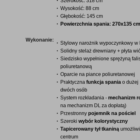
Szerokość: 318 cm
Wysokość: 88 cm
Głębokość: 145 cm
Powierzchnia spania: 270x135 c
Wykonanie:
Stylowy narożnik wypoczynkowy w k
Solidny stelaż drewniany + płyta w
Siedzisko wypełnione sprężyną fali
poliuretanową
Oparcie na piance poliuretanowej
Praktyczna
funkcja spania
o dużej 
dwóch osób
System rozkładania -
mechanizm r
na mechanizm DL za dopłatą)
Przestronny
pojemnik na pościel
Szeroki
wybór kolorystyczny
Tapicerowany tył tkaniną
umożliwi
centrum