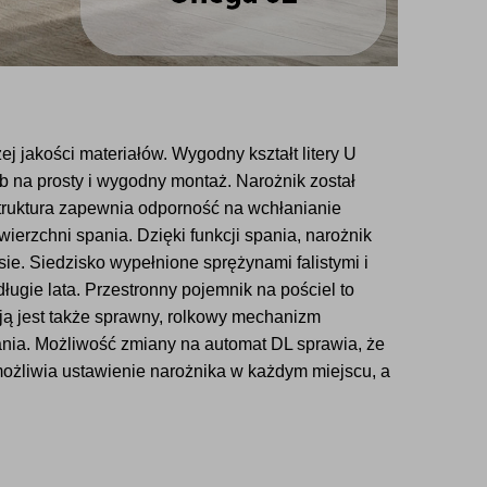
 jakości materiałów. Wygodny kształt litery U
b na prosty i wygodny montaż. Narożnik został
 struktura zapewnia odporność na wchłanianie
ierzchni spania. Dzięki funkcji spania, narożnik
e. Siedzisko wypełnione sprężynami falistymi i
ługie lata. Przestronny pojemnik na pościel to
cją jest także sprawny, rolkowy mechanizm
ania. Możliwość zmiany na automat DL sprawia, że
umożliwia ustawienie narożnika w każdym miejscu, a