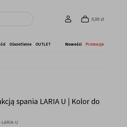
0,00 zł
ród
Oświetlenie
OUTLET
Nowości
Promocje
nkcją spania LARIA U | Kolor do
-LARIA-U