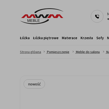
M
+
Łóżka
Łóżka piętrowe
Materace
Krzesła
Sofy
N
>
>
>
Strona główna
Pomieszczenie
Meble do salonu
N
nowość