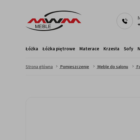
M
+
Łóżka
Łóżka piętrowe
Materace
Krzesła
Sofy
N
>
>
>
Strona główna
Pomieszczenie
Meble do salonu
F