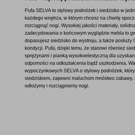
Pufa SELVA to stylowy podnóżek i siedzisko w jed
każdego wnętrza, w którym chcesz na chwilę spocz
rozciągnąć nogi. Wysokiej jakości materiały, solidn
zadecydowania o końcowym wyglądzie mebla to gwa
dopasujesz siedzisko do wystroju, a także posłuży C
kondycji. Pufa, dzięki temu, że stanowi również sie
sprężynami i pianką wysokoelestyczną dla uzyskani
odporności na odkształcenia bądź uszkodzenia. War
wypoczynkowych SELVA o stylowy podnóżek, któr
siedziskiem, zapewni maluchom mnóstwo zabawy, a
odłożymy i rozciągniemy nogi.