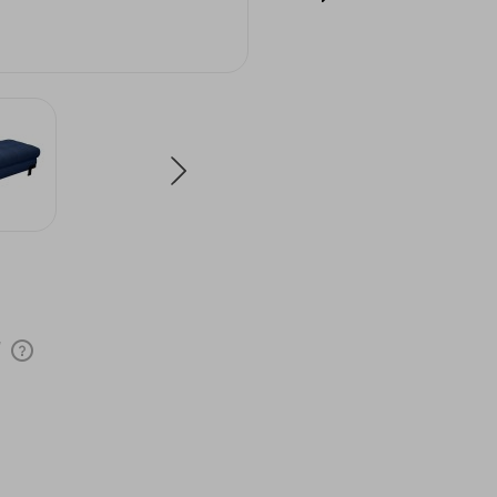
y
Cena nie zawiera ewentualnych kosztów
płatności