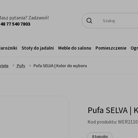
asz pytania? Zadzwoń!
48 77 540 7803
arożniki
Stoły do jadalni
Meble do salonu
Pomieszczenie
Og
>
>
otele
Pufy
Pufa SELVA | Kolor do wyboru
Pufa SELVA | 
Kod produktu:
WER2110
8 tygodni