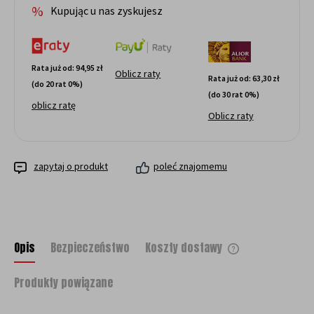
Kupując u nas zyskujesz
Rata już od:
94,95 zł
Oblicz raty
Rata już od:
63,30 zł
(do 20 rat 0%)
(do 30 rat 0%)
oblicz ratę
Oblicz raty
zapytaj o produkt
poleć znajomemu
Opis
Bezpieczeństwo
Koszty dostawy
Cena nie zawiera ewentualnych kosztów
płatności
Produkty powiązane