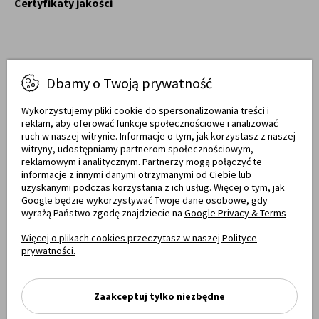
Certyfikaty jakości
Dbamy o Twoją prywatność
Raty obsługują
Wykorzystujemy pliki cookie do spersonalizowania treści i
reklam, aby oferować funkcje społecznościowe i analizować
ruch w naszej witrynie. Informacje o tym, jak korzystasz z naszej
witryny, udostępniamy partnerom społecznościowym,
Towary dostarczają
reklamowym i analitycznym. Partnerzy mogą połączyć te
informacje z innymi danymi otrzymanymi od Ciebie lub
uzyskanymi podczas korzystania z ich usług. Więcej o tym, jak
Google będzie wykorzystywać Twoje dane osobowe, gdy
wyrażą Państwo zgodę znajdziecie na
Google Privacy & Terms
Opinie
Więcej o plikach cookies przeczytasz w naszej Polityce
prywatności.
Zaakceptuj tylko niezbędne