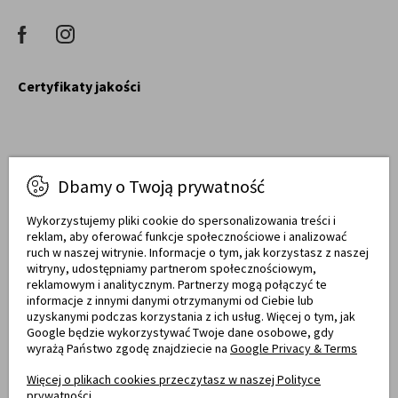
Certyfikaty jakości
Dbamy o Twoją prywatność
Raty obsługują
Wykorzystujemy pliki cookie do spersonalizowania treści i
reklam, aby oferować funkcje społecznościowe i analizować
ruch w naszej witrynie. Informacje o tym, jak korzystasz z naszej
witryny, udostępniamy partnerom społecznościowym,
Towary dostarczają
reklamowym i analitycznym. Partnerzy mogą połączyć te
informacje z innymi danymi otrzymanymi od Ciebie lub
uzyskanymi podczas korzystania z ich usług. Więcej o tym, jak
Google będzie wykorzystywać Twoje dane osobowe, gdy
wyrażą Państwo zgodę znajdziecie na
Google Privacy & Terms
Opinie
Więcej o plikach cookies przeczytasz w naszej Polityce
prywatności.