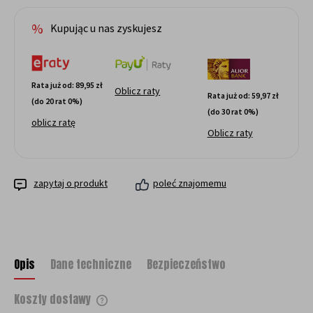
Kupując u nas zyskujesz
Rata już od:
89,95 zł
Oblicz raty
Rata już od:
59,97 zł
(do 20 rat 0%)
(do 30 rat 0%)
oblicz ratę
Oblicz raty
zapytaj o produkt
poleć znajomemu
Opis
Dane techniczne
Bezpieczeństwo
Koszty dostawy
Cena nie zawiera ewentualnych kosztów