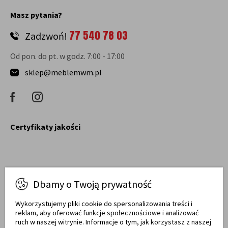
Masz pytania?
77 540 78 03
Zadzwoń!
Od pon. do pt. w godz. 7:00 - 17:00
sklep@meblemwm.pl
Certyfikaty jakości
Dbamy o Twoją prywatność
Raty obsługują
Wykorzystujemy pliki cookie do spersonalizowania treści i
reklam, aby oferować funkcje społecznościowe i analizować
ruch w naszej witrynie. Informacje o tym, jak korzystasz z naszej