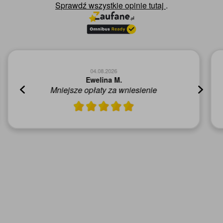
Sprawdź wszystkie opinie
tutaj
.
04.08.2026
Mirela G.
Czy polecisz nas innym? - Tak