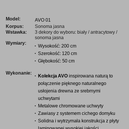
płatności
Model:
AVO 01
Korpus:
Sonoma jasna
Wstawka:
3 dekory do wyboru: biały / antracytowy /
sonoma jasna
Wymiary:
Wysokość: 200 cm
Szerokość: 120 cm
Głębokość: 50 cm
Wykonanie:
Kolekcja AVO
inspirowana naturą to
połączenie pięknego naturalnego
usłojenia drewna ze srebrnymi
uchwytami
Metalowe chromowane uchwyty
Zawiasy z systemem cichego domyku
Solidna i wytrzymała konstrukcja z płyty
laminowanej wysokiej jakości