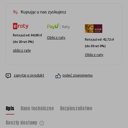
dni, wyświetlana j
momentu, kiedy pr
Kupując u nas zyskujesz
sprzedaży.
Rata już od:
64,08 zł
Oblicz raty
Rata już od:
42,72 zł
(do 20 rat 0%)
(do 30 rat 0%)
oblicz ratę
Oblicz raty
zapytaj o produkt
poleć znajomemu
Opis
Dane techniczne
Bezpieczeństwo
Koszty dostawy
Cena nie zawiera ewentualnych kosztów