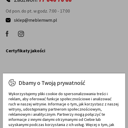
Od pon. do pt. w godz. 7:00 - 17:00
sklep@meblemwm.pl
Certyfikaty jakości
Raty obsługują
Dbamy o Twoją prywatność
Wykorzystujemy pliki cookie do spersonalizowania treści i
reklam, aby oferować funkcje społecznościowe i analizować
ruch w naszej witrynie. Informacje o tym, jak korzystasz z naszej
witryny, udostępniamy partnerom społecznościowym,
Towary dostarczają
reklamowym i analitycznym. Partnerzy mogą połączyć te
informacje z innymi danymi otrzymanymi od Ciebie lub
uzyskanymi podczas korzystania z ich usług. Więcej o tym, jak