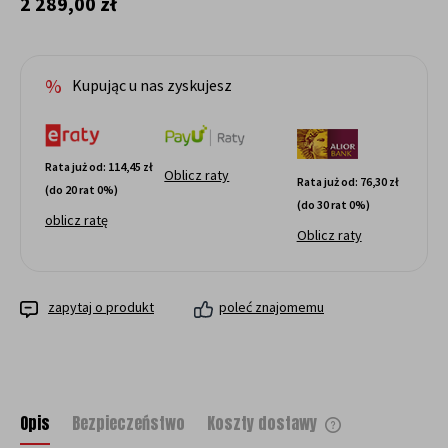
2 289,00 zł
Kupując u nas zyskujesz
Rata już od:
114,45 zł
Oblicz raty
Rata już od:
76,30 zł
(do 20 rat 0%)
(do 30 rat 0%)
oblicz ratę
Oblicz raty
zapytaj o produkt
poleć znajomemu
Opis
Bezpieczeństwo
Koszty dostawy
Cena nie zawiera ewentualnych kosztów