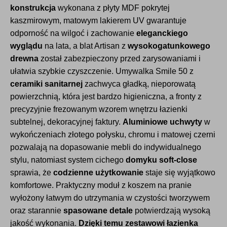
konstrukcja
wykonana z płyty MDF pokrytej
kaszmirowym, matowym lakierem UV gwarantuje
odporność na wilgoć i zachowanie
eleganckiego
wyglądu
na lata, a blat Artisan z
wysokogatunkowego
drewna
został zabezpieczony przed zarysowaniami i
ułatwia szybkie czyszczenie. Umywalka Smile 50 z
ceramiki sanitarnej
zachwyca gładką, nieporowatą
powierzchnią, która jest bardzo higieniczna, a fronty z
precyzyjnie frezowanym wzorem wnętrzu łazienki
subtelnej, dekoracyjnej faktury.
Aluminiowe uchwyty
w
wykończeniach złotego połysku, chromu i matowej czerni
pozwalają na dopasowanie mebli do indywidualnego
stylu, natomiast system cichego
domyku soft-close
sprawia, że
codzienne użytkowanie
staje się wyjątkowo
komfortowe. Praktyczny moduł z koszem na pranie
wyłożony łatwym do utrzymania w czystości tworzywem
oraz starannie
spasowane detale
potwierdzają wysoką
jakość wykonania.
Dzięki temu zestawowi łazienka