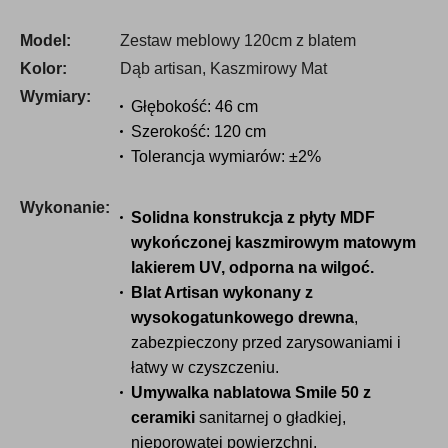
płatności
Model:
Zestaw meblowy 120cm z blatem
Kolor:
Dąb artisan, Kaszmirowy Mat
Wymiary:
Głębokość: 46 cm
Szerokość: 120 cm
Tolerancja wymiarów: ±2%
Wykonanie:
Solidna konstrukcja z płyty MDF
wykończonej kaszmirowym matowym
lakierem UV, odporna na wilgoć.
Blat Artisan wykonany z
wysokogatunkowego drewna
,
zabezpieczony przed zarysowaniami i
łatwy w czyszczeniu.
Umywalka nablatowa Smile 50 z
ceramiki
sanitarnej o gładkiej,
nieporowatej powierzchni.