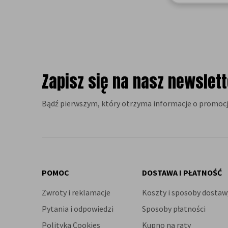
reklamację i po 3 dniach
otrzymałem paczkę, ale znowu
brakowało 2 w/w śrubek, mimo
zaznaczenia wszystkiego na
schemacie do montażu. Po
kolejnej reklamacji i 3 dniach
Zapisz się na nasz newslett
otrzymałem przesyłkę, w której
wreszcie znalazły się brakujące
śrubki.
Bądź pierwszym, który otrzyma informacje o promocj
POMOC
DOSTAWA I PŁATNOŚĆ
Zwroty i reklamacje
Koszty i sposoby dostaw
Pytania i odpowiedzi
Sposoby płatności
Polityka Cookies
Kupno na raty