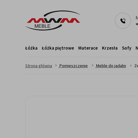
M
+
Łóżka
Łóżka piętrowe
Materace
Krzesła
Sofy
N
>
>
>
Strona główna
Pomieszczenie
Meble do jadalni
Z