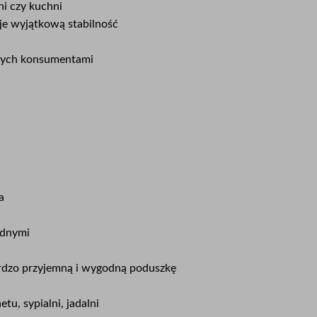
ni czy kuchni
je wyjątkową stabilność
ących konsumentami
a
odnymi
rdzo przyjemną i wygodną poduszkę
tu, sypialni, jadalni