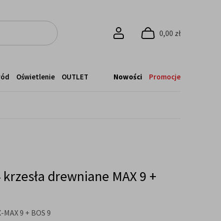
0,00 zł
ród
Oświetlenie
OUTLET
Nowości
Promocje
 4 krzesła drewniane MAX 9 +
MAX 9 + BOS 9