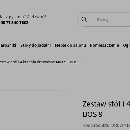
asz pytania? Zadzwoń!
48 77 540 7803
arożniki
Stoły do jadalni
Meble do salonu
Pomieszczenie
Og
estaw stół i 4 krzesła drewniane MAX 9 + BOS 9
Zestaw stół i
BOS 9
Kod produktu:
DREWMIX-