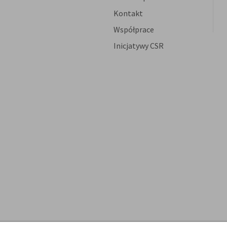
Kontakt
Współprace
Inicjatywy CSR