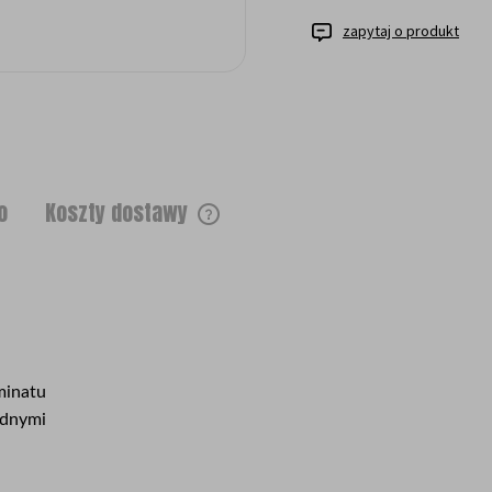
zapytaj o produkt
o
Koszty dostawy
Cena nie zawiera ewentualnych kosztów
płatności
minatu
odnymi