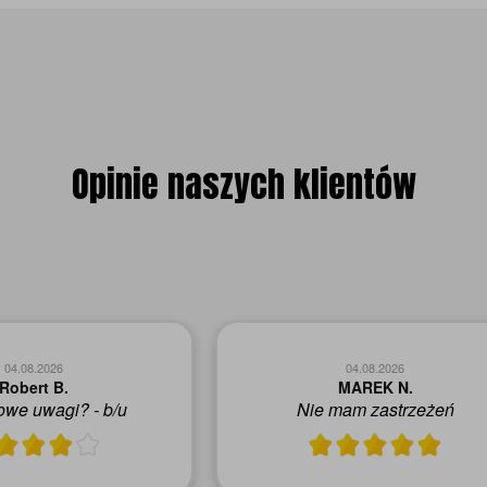
Opinie naszych klientów
05.08.2026
05.08.2026
Aneta L.
Dariusz D.
ko przebiegło na
Polecę innym -to moje kolejn
onalnym poziomie
krzesła zakupione u Państw