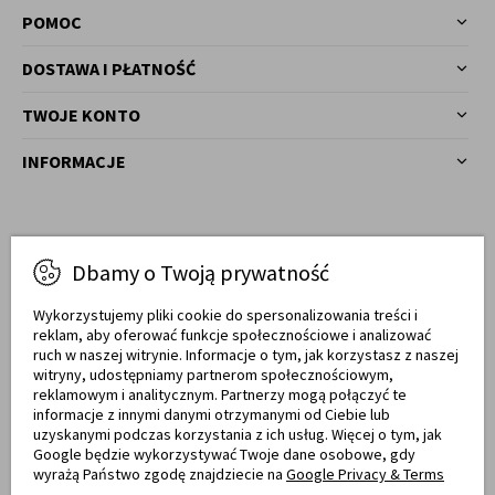
POMOC
DOSTAWA I PŁATNOŚĆ
TWOJE KONTO
INFORMACJE
Masz pytania?
Dbamy o Twoją prywatność
77 540 78 03
Zadzwoń!
Wykorzystujemy pliki cookie do spersonalizowania treści i
reklam, aby oferować funkcje społecznościowe i analizować
Od pon. do pt. w godz. 7:00 - 17:00
ruch w naszej witrynie. Informacje o tym, jak korzystasz z naszej
witryny, udostępniamy partnerom społecznościowym,
sklep@meblemwm.pl
reklamowym i analitycznym. Partnerzy mogą połączyć te
informacje z innymi danymi otrzymanymi od Ciebie lub
uzyskanymi podczas korzystania z ich usług. Więcej o tym, jak
Google będzie wykorzystywać Twoje dane osobowe, gdy
wyrażą Państwo zgodę znajdziecie na
Google Privacy & Terms