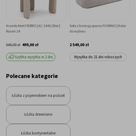
Krzesło fotel FIERRO | AC-2442 | Beż |
Sofa z funkcją spania FIORINO | Kolor
S
Raven 24
do wyboru
499,00 zł
2 549,00 zł
549,00 zł
7
Szybka wysyłka w 2 dni
Wysyłka do 21 dni roboczych
Polecane kategorie
Łóżka z pojemnikiem na pościel
Łóżka drewniane
Łóżka kontynentalne