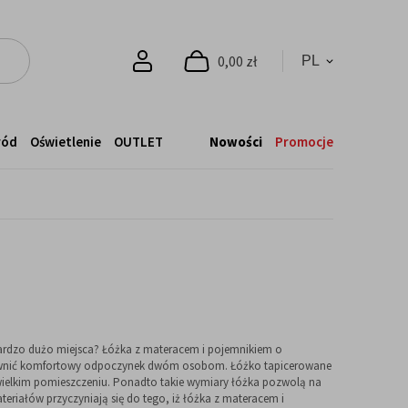
0,00 zł
ród
Oświetlenie
OUTLET
Nowości
Promocje
bardzo dużo miejsca? Łóżka z materacem i pojemnikiem o
zapewnić komfortowy odpoczynek dwóm osobom. Łóżko tapicerowane
ewielkim pomieszczeniu. Ponadto takie wymiary łóżka pozwolą na
eriałów przyczyniają się do tego, iż łóżka z materacem i