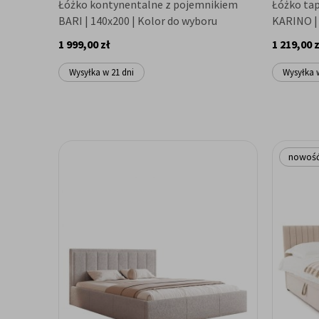
Łóżko kontynentalne z pojemnikiem
Łóżko ta
BARI | 140x200 | Kolor do wyboru
KARINO | 
1 999,00 zł
1 219,00 z
Wysyłka w 21 dni
Wysyłka 
nowoś