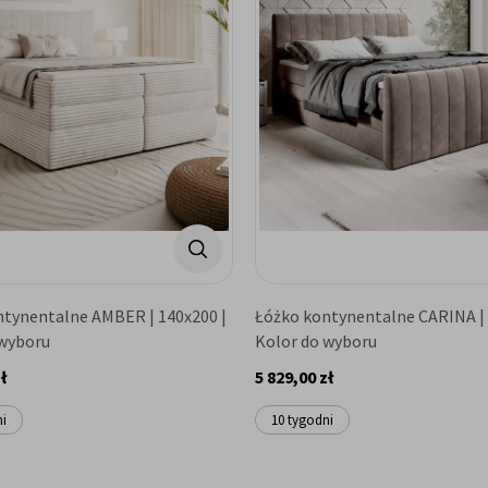
ntynentalne AMBER | 140x200 |
Łóżko kontynentalne CARINA | 
 wyboru
Kolor do wyboru
ł
5 829,00 zł
ni
10 tygodni