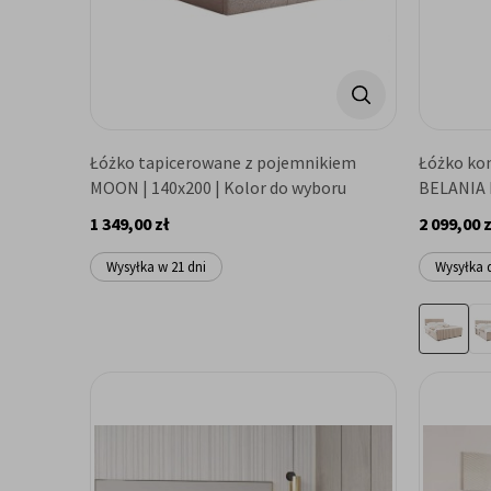
Łóżko tapicerowane z pojemnikiem
Łóżko ko
MOON | 140x200 | Kolor do wyboru
BELANIA I
1 349,00 zł
2 099,00 z
Wysyłka w 21 dni
Wysyłka 