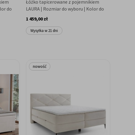
kiem
Łóżko tapicerowane z pojemnikiem
lor do
LAURA | Rozmiar do wyboru | Kolor do
wyboru
1 459,00 zł
Wysyłka w 21 dni
nowość