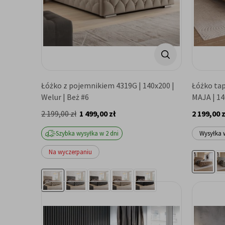
Łóżko z pojemnikiem 4319G | 140x200 |
Łóżko ta
Welur | Beż #6
MAJA | 14
2 199,00 zł
1 499,00 zł
2 199,00 z
Szybka wysyłka w 2 dni
Wysyłka 
Na wyczerpaniu