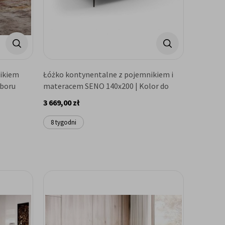
ikiem
Łóżko kontynentalne z pojemnikiem i
yboru
materacem SENO 140x200 | Kolor do
wyboru
3 669,00 zł
8 tygodni