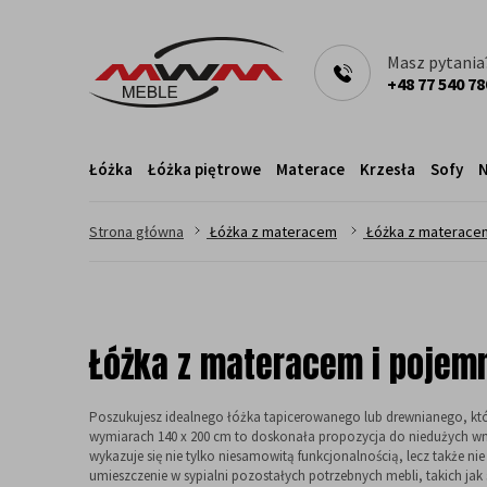
Masz pytania
+48 77 540 78
Łóżka
Łóżka piętrowe
Materace
Krzesła
Sofy
N
>
>
Strona główna
Łóżka z materacem
Łóżka z materace
Łóżka z materacem i pojem
Poszukujesz idealnego łóżka tapicerowanego lub drewnianego, kt
wymiarach 140 x 200 cm to doskonała propozycja do niedużych w
wykazuje się nie tylko niesamowitą funkcjonalnością, lecz także
umieszczenie w sypialni pozostałych potrzebnych mebli, takich jak