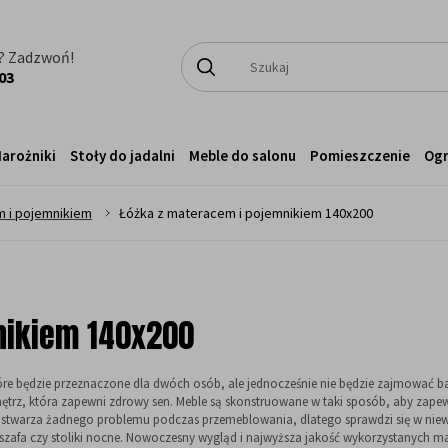
? Zadzwoń!
03
arożniki
Stoły do jadalni
Meble do salonu
Pomieszczenie
Og
>
m i pojemnikiem
Łóżka z materacem i pojemnikiem 140x200
nikiem 140x200
óre będzie przeznaczone dla dwóch osób, ale jednocześnie nie będzie zajmować 
nętrz, która zapewni zdrowy sen. Meble są skonstruowane w taki sposób, aby 
 nie stwarza żadnego problemu podczas przemeblowania, dlatego sprawdzi się w ni
 szafa czy stoliki nocne. Nowoczesny wygląd i najwyższa jakość wykorzystanych mat