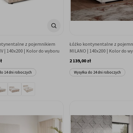
ntynentalne z pojemnikiem
Łóżko kontynentalne z pojemn
V | 140x200 | Kolor do wyboru
MILANO | 140x200 | Kolor do w
ł
2 139,00 zł
do 14 dni roboczych
Wysyłka do 24 dni roboczych