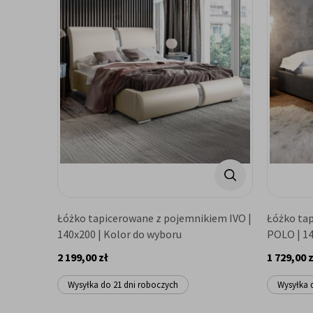
Łóżko tapicerowane z pojemnikiem IVO |
Łóżko ta
140x200 | Kolor do wyboru
POLO | 14
2 199,00 zł
1 729,00 z
Wysyłka do 21 dni roboczych
Wysyłka 