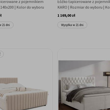
picerowane z pojemnikiem
Łóżko tapicerowane z pojemni
140x200 | Kolor do wyboru
KARO | Rozmiar do wyboru | Ko
wyboru
ł
1 169,00 zł
w 21 dni
Wysyłka w 21 dni
ć