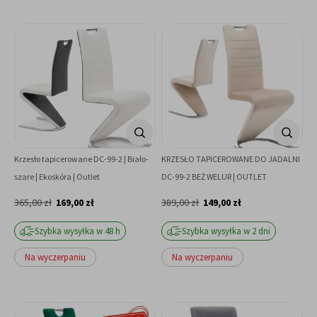
Krzesło tapicerowane DC-99-2 | Biało-
KRZESŁO TAPICEROWANE DO JADALNI
szare | Ekoskóra | Outlet
DC-99-2 BEŻ WELUR | OUTLET
365,00 zł
169,00 zł
389,00 zł
149,00 zł
Szybka wysyłka w 48 h
Szybka wysyłka w 2 dni
Na wyczerpaniu
Na wyczerpaniu