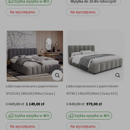
Szybka wysyłka w 48 h
Wysyłka do 10 dni roboczych
Na wyczerpaniu
Na wyczerpaniu
Łóżko tapicerowane z pojemnikiem
Łóżko tapicerowane z pojemnikiem
SFG0116 | 180x200 | Welur | Szary |
4578G | 140x200 | Welur | Szary #15 |
OUTLET
OUTLET
1 849,00 zł
1 149,00 zł
1 849,00 zł
979,00 zł
Szybka wysyłka w 48 h
Szybka wysyłka w 48 h
Na wyczerpaniu
Na wyczerpaniu