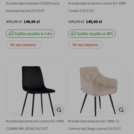
Krzesło tapicerowane CX2024 szary
Krzesło tapicerowane czarne DC-0082-
baranek boucle | OUTLET
7 welur | OUTLET
499,00 zł
149,00 zł
399,00 zł
149,00 zł
Szybka wysyłka w 2 dni
Szybka wysyłka w 48 h
Na wyczerpaniu
Na wyczerpaniu
Krzesło tapicerowane czarne DC-6400
Krzesło tapicerowane DC-0082-3 |
CZARNY WELUR 66 | OUTLET
Ciemny beż | Nogi czarne | OUTLET