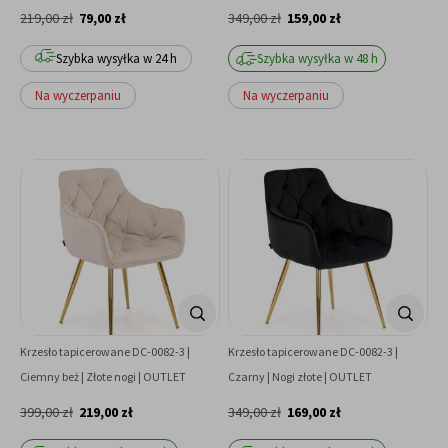
219,00 zł
79,00 zł
349,00 zł
159,00 zł
Szybka wysyłka w 24 h
Szybka wysyłka w 48 h
Na wyczerpaniu
Na wyczerpaniu
Krzesło tapicerowane DC-0082-3 |
Krzesło tapicerowane DC-0082-3 |
Ciemny beż | Złote nogi | OUTLET
Czarny | Nogi złote | OUTLET
399,00 zł
219,00 zł
349,00 zł
169,00 zł