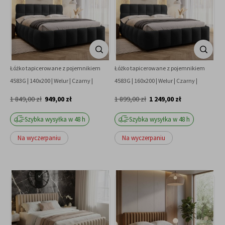
Łóżko tapicerowane z pojemnikiem
Łóżko tapicerowane z pojemnikiem
4583G | 140x200 | Welur | Czarny |
4583G | 160x200 | Welur | Czarny |
OUTLET
OUTLET
1 849,00 zł
949,00 zł
1 899,00 zł
1 249,00 zł
Szybka wysyłka w 48 h
Szybka wysyłka w 48 h
Na wyczerpaniu
Na wyczerpaniu