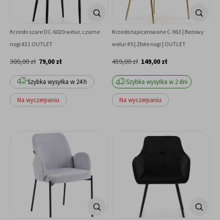
Krzesło szare DC-6020 welur, czarne
Krzesło tapicerowane C-963 | Beżowy
nogi #21 OUTLET
welur #5 | Złote nogi | OUTLET
300,00 zł
79,00 zł
459,00 zł
149,00 zł
Szybka wysyłka w 24 h
Szybka wysyłka w 2 dni
Na wyczerpaniu
Na wyczerpaniu