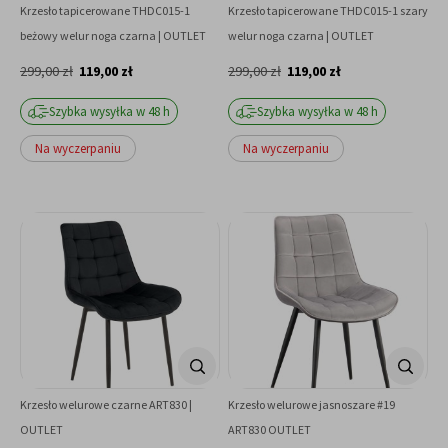
Krzesło tapicerowane THDC015-1
Krzesło tapicerowane THDC015-1 szary
beżowy welur noga czarna | OUTLET
welur noga czarna | OUTLET
299,00 zł
119,00 zł
299,00 zł
119,00 zł
Szybka wysyłka w 48 h
Szybka wysyłka w 48 h
Na wyczerpaniu
Na wyczerpaniu
Krzesło welurowe czarne ART830 |
Krzesło welurowe jasnoszare #19
OUTLET
ART830 OUTLET