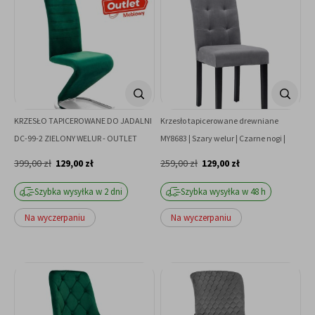
KRZESŁO TAPICEROWANE DO JADALNI
Krzesło tapicerowane drewniane
DC-99-2 ZIELONY WELUR - OUTLET
MY8683 | Szary welur | Czarne nogi |
OUTLET
399,00 zł
129,00 zł
259,00 zł
129,00 zł
Szybka wysyłka w 2 dni
Szybka wysyłka w 48 h
Na wyczerpaniu
Na wyczerpaniu