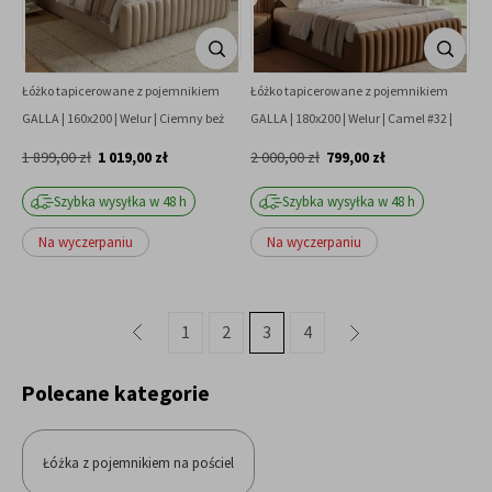
Łóżko tapicerowane z pojemnikiem
Łóżko tapicerowane z pojemnikiem
GALLA | 160x200 | Welur | Ciemny beż
GALLA | 180x200 | Welur | Camel #32 |
#10 | OUTLET
OUTLET
1 899,00 zł
1 019,00 zł
2 000,00 zł
799,00 zł
Szybka wysyłka w 48 h
Szybka wysyłka w 48 h
Na wyczerpaniu
Na wyczerpaniu
1
2
3
4
»
«
Polecane kategorie
Łóżka z pojemnikiem na pościel