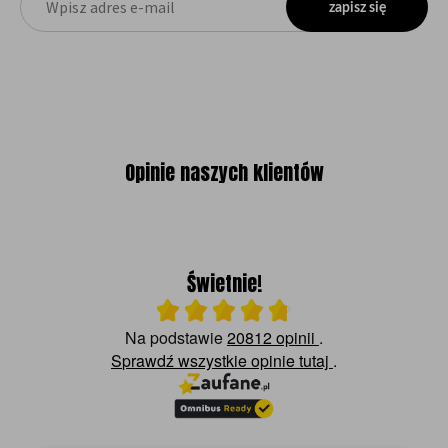
zapisz się
Opinie naszych klientów
Świetnie!
Ocena średnia 4.8 na 5
Na podstawie
20812 opinii
.
Sprawdź wszystkie opinie
tutaj
.