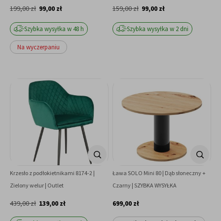
199,00 zł
99,00 zł
159,00 zł
99,00 zł
Szybka wysyłka w 48 h
Szybka wysyłka w 2 dni
Na wyczerpaniu
Krzesło z podłokietnikami 8174-2 |
Ława SOLO Mini 80 | Dąb słoneczny +
Zielony welur | Outlet
Czarny | SZYBKA WYSYŁKA
439,00 zł
139,00 zł
699,00 zł