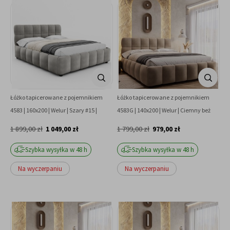
Łóżko tapicerowane z pojemnikiem
Łóżko tapicerowane z pojemnikiem
4583 | 160x200 | Welur | Szary #15 |
4583G | 140x200 | Welur | Ciemny beż
OUTLET
#10 | OUTLET
1 899,00 zł
1 049,00 zł
1 799,00 zł
979,00 zł
Szybka wysyłka w 48 h
Szybka wysyłka w 48 h
Na wyczerpaniu
Na wyczerpaniu