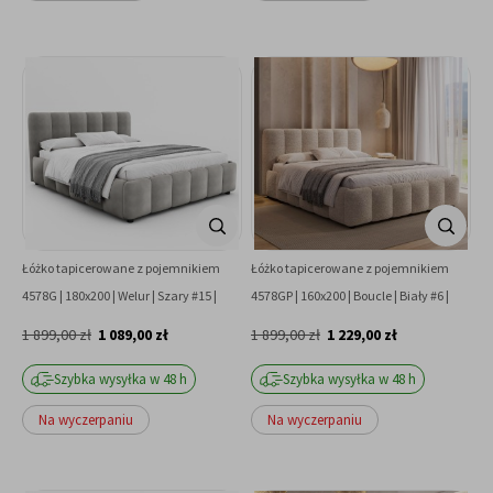
Łóżko tapicerowane z pojemnikiem
Łóżko tapicerowane z pojemnikiem
4578G | 180x200 | Welur | Szary #15 |
4578GP | 160x200 | Boucle | Biały #6 |
OUTLET
OUTLET
1 899,00 zł
1 089,00 zł
1 899,00 zł
1 229,00 zł
Szybka wysyłka w 48 h
Szybka wysyłka w 48 h
Na wyczerpaniu
Na wyczerpaniu