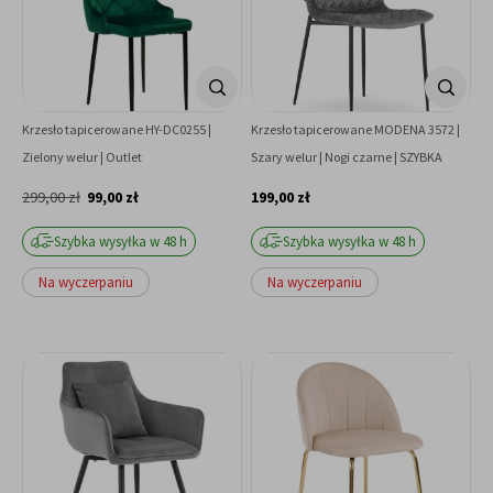
Krzesło tapicerowane HY-DC0255 |
Krzesło tapicerowane MODENA 3572 |
Zielony welur | Outlet
Szary welur | Nogi czarne | SZYBKA
WYSYŁKA
299,00 zł
99,00 zł
199,00 zł
Szybka wysyłka w 48 h
Szybka wysyłka w 48 h
Na wyczerpaniu
Na wyczerpaniu