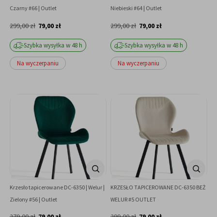
Czarny #66 | Outlet
Niebieski #64 | Outlet
299,00 zł
79,00 zł
299,00 zł
79,00 zł
Szybka wysyłka w 48 h
Szybka wysyłka w 48 h
Na wyczerpaniu
Na wyczerpaniu
Krzesło tapicerowane DC-6350 | Welur |
KRZESŁO TAPICEROWANE DC-6350 BEŻ
Zielony #56 | Outlet
WELUR #5 OUTLET
279,00 zł
79,00 zł
299,00 zł
79,00 zł