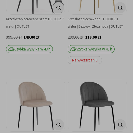
Krzesło tapicerowane szare DC-0082-7
Krzesło tapicerowane THDC015-1 |
welur | OUTLET
Welur | Beżowy | Złota noga | OUTLET
399,00 zł
149,00 zł
299,00 zł
119,00 zł
Szybka wysyłka w 48 h
Szybka wysyłka w 48 h
Na wyczerpaniu