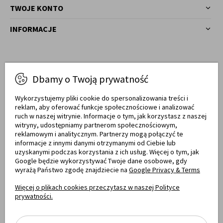
TWOJE KONTO
INFORMACJE
Masz pytania?
Dbamy o Twoją prywatność
77 540 78 03
Zadzwoń!
Wykorzystujemy pliki cookie do spersonalizowania treści i
reklam, aby oferować funkcje społecznościowe i analizować
Od pon. do pt. w godz. 7:00 - 17:00
ruch w naszej witrynie. Informacje o tym, jak korzystasz z naszej
witryny, udostępniamy partnerom społecznościowym,
sklep@meblemwm.pl
reklamowym i analitycznym. Partnerzy mogą połączyć te
informacje z innymi danymi otrzymanymi od Ciebie lub
uzyskanymi podczas korzystania z ich usług. Więcej o tym, jak
Google będzie wykorzystywać Twoje dane osobowe, gdy
wyrażą Państwo zgodę znajdziecie na
Google Privacy & Terms
Certyfikaty jakości
Więcej o plikach cookies przeczytasz w naszej Polityce
prywatności.