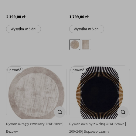
2 199,00 zł
1 799,00 zł
Wysyłka w 5 dni
Wysyłka w 5 dni
nowość
nowość
Dywan okrągły z wiskozy TERE Silver |
Dywan owalny z wełną OPAL Brown |
Beżowy
200x240 | Brązowo-czarny