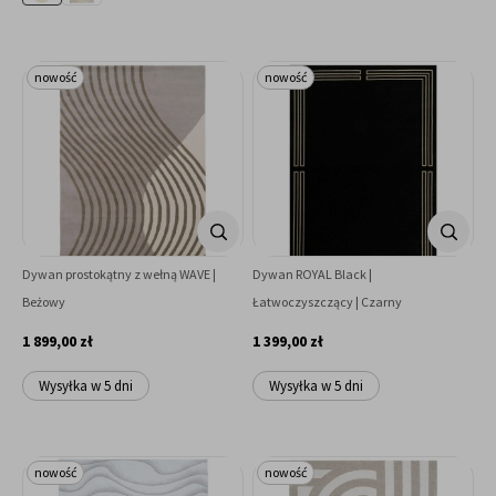
nowość
nowość
Dywan prostokątny z wełną WAVE |
Dywan ROYAL Black |
Beżowy
Łatwoczyszczący | Czarny
1 899,00 zł
1 399,00 zł
Wysyłka w 5 dni
Wysyłka w 5 dni
nowość
nowość