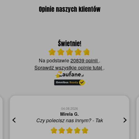
Opinie naszych klientów
Świetnie!
Ocena średnia 4.8 na 5
Na podstawie
20839 opinii
.
Sprawdź wszystkie opinie
tutaj
.
04.08.2026
Rafał K.
Polecam, szybka dostawa i produkt zgodny z
ofertą