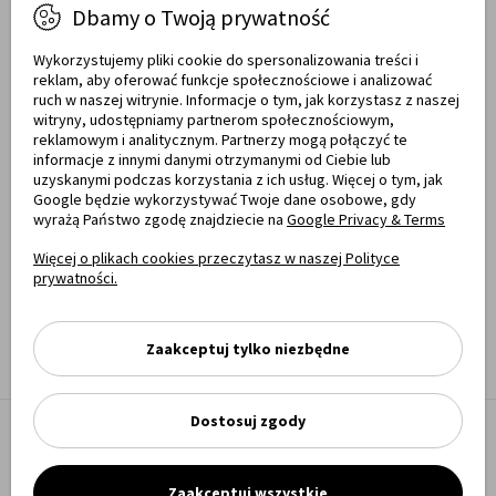
Masz pytania?
Dbamy o Twoją prywatność
77 540 78 03
Zadzwoń!
Wykorzystujemy pliki cookie do spersonalizowania treści i
reklam, aby oferować funkcje społecznościowe i analizować
Od pon. do pt. w godz. 7:00 - 17:00
ruch w naszej witrynie. Informacje o tym, jak korzystasz z naszej
witryny, udostępniamy partnerom społecznościowym,
sklep@meblemwm.pl
reklamowym i analitycznym. Partnerzy mogą połączyć te
informacje z innymi danymi otrzymanymi od Ciebie lub
uzyskanymi podczas korzystania z ich usług. Więcej o tym, jak
Google będzie wykorzystywać Twoje dane osobowe, gdy
wyrażą Państwo zgodę znajdziecie na
Google Privacy & Terms
Certyfikaty jakości
Więcej o plikach cookies przeczytasz w naszej Polityce
prywatności.
Zaakceptuj tylko niezbędne
Dostosuj zgody
Meble MWM Copyright 2025
Shoper Premium,
made by mamezi.pl
Zaakceptuj wszystkie