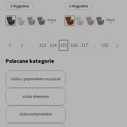
3-4 tygodnie
3-4 tygodnie
Więcej
Więcej
1
...
113
114
115
116
117
...
132
»
«
Polecane kategorie
Łóżka z pojemnikiem na pościel
Łóżka drewniane
Łóżka kontynentalne