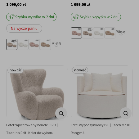
1 099,00 zł
1 099,00 zł
Szybka wysyłka w 2 dni
Szybka wysyłka w 2 dni
Na wyczerpaniu
Więcej
Więcej
nowość
nowość
Fotel tapicerowany boucle CIRO |
Fotel wypoczynkowy BIL | Catch Me 01,
Tkanina Rolf | Kolor do wyboru
Ranger 4