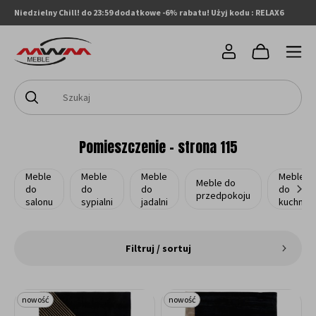
Niedzielny Chill! do 23:59 dodatkowe -6% rabatu! Użyj kodu : RELAX6
Pomieszczenie - strona 115
Meble
Meble
Meble
Meble
Meble do
do
do
do
do
przedpokoju
salonu
sypialni
jadalni
kuchni
Filtruj / sortuj
nowość
nowość