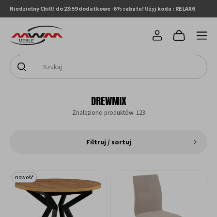
Niedzielny Chill! do 23:59 dodatkowe -6% rabatu! Użyj kodu : RELAX6
DREWMIX
Znaleziono produktów: 123
Filtruj / sortuj
nowość