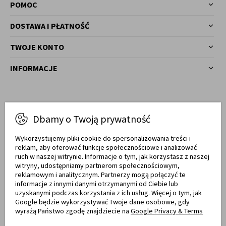
POMOC
DOSTAWA I PŁATNOŚĆ
TWOJE KONTO
INFORMACJE
Masz pytania?
Dbamy o Twoją prywatność
77 540 78 03
Zadzwoń!
Wykorzystujemy pliki cookie do spersonalizowania treści i
reklam, aby oferować funkcje społecznościowe i analizować
Od pon. do pt. w godz. 7:00 - 17:00
ruch w naszej witrynie. Informacje o tym, jak korzystasz z naszej
witryny, udostępniamy partnerom społecznościowym,
sklep@meblemwm.pl
reklamowym i analitycznym. Partnerzy mogą połączyć te
informacje z innymi danymi otrzymanymi od Ciebie lub
uzyskanymi podczas korzystania z ich usług. Więcej o tym, jak
Google będzie wykorzystywać Twoje dane osobowe, gdy
wyrażą Państwo zgodę znajdziecie na
Google Privacy & Terms
Certyfikaty jakości